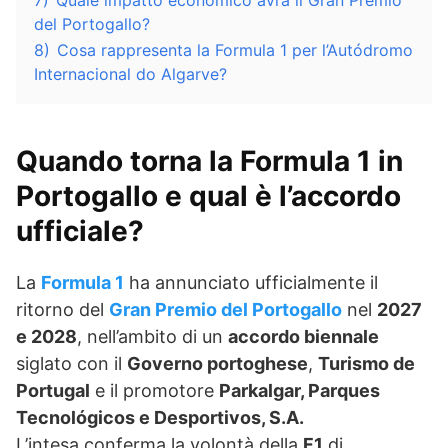
7)
Quale impatto economico avrà il Gran Premio
del Portogallo?
8)
Cosa rappresenta la Formula 1 per l’Autódromo
Internacional do Algarve?
Quando torna la Formula 1 in
Portogallo e qual è l’accordo
ufficiale?
La
Formula 1
ha annunciato ufficialmente il
ritorno del
Gran Premio del Portogallo
nel
2027
e 2028
, nell’ambito di un
accordo biennale
siglato con il
Governo portoghese
,
Turismo de
Portugal
e il promotore
Parkalgar, Parques
Tecnológicos e Desportivos, S.A.
L’intesa conferma la volontà della
F1
di