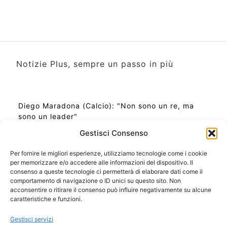
Notizie Plus, sempre un passo in più
Diego Maradona (Calcio): "Non sono un re, ma
sono un leader"
Gestisci Consenso
Per fornire le migliori esperienze, utilizziamo tecnologie come i cookie
per memorizzare e/o accedere alle informazioni del dispositivo. Il
Ora Esatta in Italia in questo momento
consenso a queste tecnologie ci permetterà di elaborare dati come il
Ti Senti Strano Ultimamente? Potrebbe Essere per
comportamento di navigazione o ID unici su questo sito. Non
la Risonanza di Schumann
acconsentire o ritirare il consenso può influire negativamente su alcune
Come Sapere Se Stai Ascendendo alla Quinta
caratteristiche e funzioni.
Dimensione
Gestisci servizi