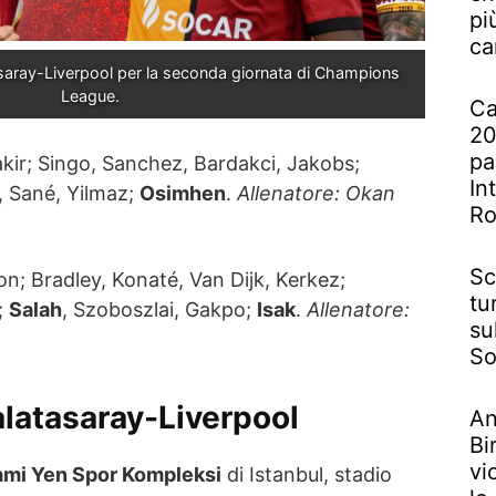
pi
ca
asaray-Liverpool per la seconda giornata di Champions 
League.
Ca
20
pa
akir; Singo, Sanchez, Bardakci, Jakobs;
In
, Sané, Yilmaz;
Osimhen
.
Allenatore: Okan
R
Sc
son; Bradley, Konaté, Van Dijk, Kerkez;
tu
;
Salah
, Szoboszlai, Gakpo;
Isak
.
Allenatore:
su
So
alatasaray-Liverpool
An
Bi
vi
ami Yen Spor Kompleksi
di Istanbul, stadio