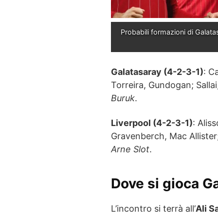
Probabili formazioni di Galat
Galatasaray (4-2-3-1)
: C
Torreira, Gundogan; Sallai
Buruk
.
Liverpool (4-2-3-1)
: Alis
Gravenberch, Mac Allister
Arne Slot
.
Dove si gioca G
L’incontro si terrà all’
Ali S