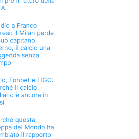
mpre il futuro della
FA
dio a Franco
resi: il Milan perde
 suo capitano
erno, il calcio una
ggenda senza
mpo
rlo, Fonbet e FIGC:
rché il calcio
aliano è ancora in
si
rché questa
ppa del Mondo ha
mbiato il rapporto