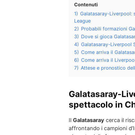
Contenuti
1)
Galatasaray-Liverpool: 
League
2)
Probabili formazioni Ga
3)
Dove si gioca Galatasa
4)
Galatasaray-Liverpool S
5)
Come arriva il Galatasar
6)
Come arriva il Liverpool
7)
Attese e pronostico dell
Galatasaray-Liv
spettacolo in 
Il
Galatasaray
cerca il ris
affrontando i campioni d’I