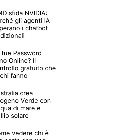
D sfida NVIDIA:
rché gli agenti IA
perano i chatbot
adizionali
 tue Password
no Online? Il
ntrollo gratuito che
chi fanno
stralia crea
rogeno Verde con
qua di mare e
llio solare
me vedere chi è