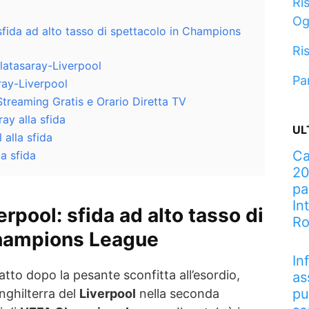
Ris
Og
sfida ad alto tasso di spettacolo in Champions
Ris
latasaray-Liverpool
Pa
ray-Liverpool
treaming Gratis e Orario Diretta TV
ay alla sfida
UL
 alla sfida
Ca
a sfida
20
pa
In
erpool
: sfida ad alto tasso di
R
Champions League
In
catto dopo la pesante sconfitta all’esordio,
as
pu
nghilterra del
Liverpool
nella seconda