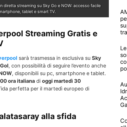
in diretta streaming su Sky Go e NOW: accesso facile 
AM
martphone, tablet e smart TV.
pe
su
erpool Streaming Gratis e
tr
V
Le
so
verpool
sarà trasmessa in esclusiva su
Sky
co
 Gol
, con possibilità di seguire l’evento anche
po
NOW
, disponibili su pc, smartphone e tablet.
00 ora italiana
di
oggi martedì 30
Au
fida perfetta per il martedì europeo di
Id
Ac
Ga
alatasaray alla sfida
Co