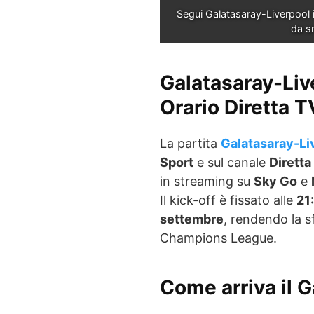
Segui Galatasaray-Liverpool 
da s
Galatasaray-Liv
Orario Diretta T
La partita
Galatasaray-Li
Sport
e sul canale
Diretta
in streaming su
Sky Go
e
Il kick-off è fissato alle
21:
settembre
, rendendo la s
Champions League.
Come arriva il G