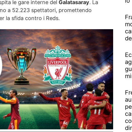
lo
pita le gare interne del
Galatasaray
. La
ino a 52.223 spettatori, promettendo
Fr
r la sfida contro i Reds.
mo
ca
de
Ec
ag
gu
mi
Fr
au
pe
ca
co
di