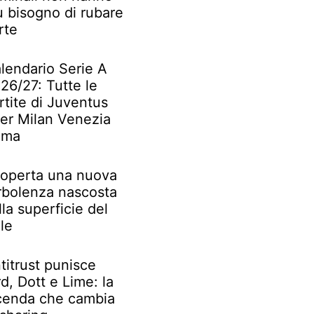
ù bisogno di rubare
rte
lendario Serie A
26/27: Tutte le
rtite di Juventus
ter Milan Venezia
oma
operta una nuova
rbolenza nascosta
lla superficie del
le
titrust punisce
rd, Dott e Lime: la
cenda che cambia