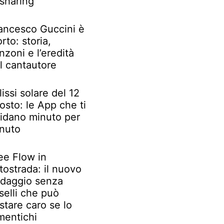
 sharing
ancesco Guccini è
rto: storia,
nzoni e l’eredità
l cantautore
lissi solare del 12
osto: le App che ti
idano minuto per
nuto
ee Flow in
tostrada: il nuovo
daggio senza
selli che può
stare caro se lo
mentichi