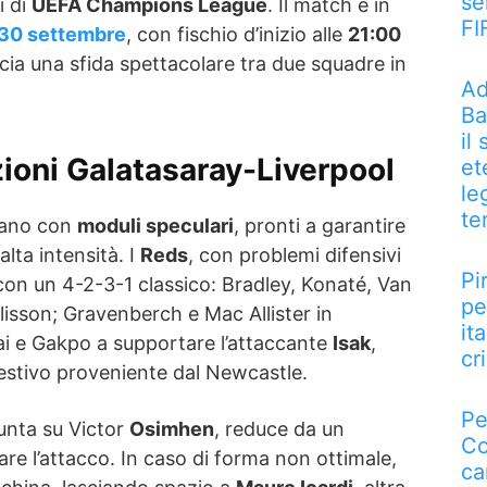
se
i di
UEFA Champions League
. Il match è in
FI
 30 settembre
, con fischio d’inizio alle
21:00
cia una sfida spettacolare tra due squadre in
Ad
Ba
il
zioni Galatasaray-Liverpool
et
le
te
tano con
moduli speculari
, pronti a garantire
lta intensità. I
Reds
, con problemi difensivi
Pi
 con un 4-2-3-1 classico: Bradley, Konaté, Van
pe
lisson; Gravenberch e Mac Allister in
it
i e Gakpo a supportare l’attaccante
Isak
,
cri
estivo proveniente dal Newcastle.
Pe
nta su Victor
Osimhen
, reduce da un
Co
are l’attacco. In caso di forma non ottimale,
ca