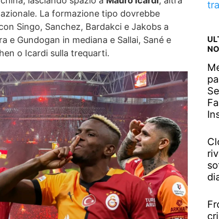
nchina, lasciando spazio a
Mauro Icardi
, altra
tr
nazionale. La formazione tipo dovrebbe
, con Singo, Sanchez, Bardakci e Jakobs a
UL
ira e Gundogan in mediana e Sallai, Sané e
NO
n o Icardi sulla trequarti.
Me
pa
Se
Fa
In
Cl
riv
so
di
Fr
cr