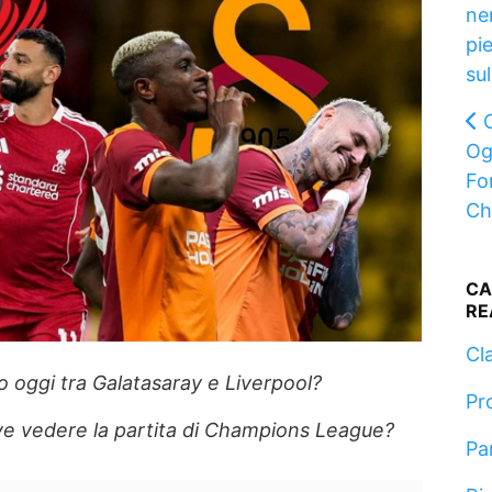
ne
pi
su
Og
Fo
Ch
CA
RE
Cla
 oggi tra Galatasaray e Liverpool?
Pr
ve vedere la partita di Champions League?
Pa