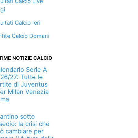
ultati Calcio Live
gi
ultati Calcio Ieri
rtite Calcio Domani
TIME NOTIZIE CALCIO
lendario Serie A
26/27: Tutte le
rtite di Juventus
ter Milan Venezia
oma
fantino sotto
sedio: la crisi che
ò cambiare per