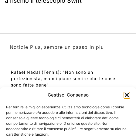
a rischio il telescopio Swift
Notizie Plus, sempre un passo in più
Rafael Nadal (Tennis): "Non sono un
perfezionista, ma mi piace sentire che le cose
sono fatte bene"
Gestisci Consenso
Per fornire le migliori esperienze, utilizziamo tecnologie come i cookie
per memorizzare e/o accedere alle informazioni del dispositivo. Il
Ora Esatta in Italia in questo momento
consenso a queste tecnologie ci permetterà di elaborare dati come il
Ti Senti Strano Ultimamente? Potrebbe Essere per
comportamento di navigazione o ID unici su questo sito. Non
la Risonanza di Schumann
acconsentire o ritirare il consenso può influire negativamente su alcune
Come Sapere Se Stai Ascendendo alla Quinta
caratteristiche e funzioni.