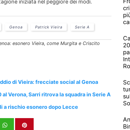
Fr
stagione iniziata nel peggiore dei modi.
cr
pi
ca
Genoa
Patrick Vieira
Serie A
Ca
enoa: esonero Vieira, come Murgita e Criscito
20
pa
In
R
addio di Vieira: frecciate social al Genoa
Sc
tu
 al Verona, Sarri ritrova la squadra in Serie A
su
So
ioli a rischio esonero dopo Lecce
An
Bi