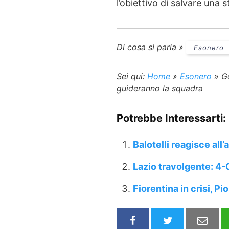
l’obiettivo di salvare una 
Di cosa si parla »
Esonero
Sei qui:
Home
»
Esonero
»
G
guideranno la squadra
Potrebbe Interessarti:
Balotelli reagisce all’
Lazio travolgente: 4-0
Fiorentina in crisi, P