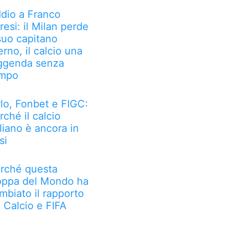
dio a Franco
resi: il Milan perde
 suo capitano
erno, il calcio una
ggenda senza
mpo
rlo, Fonbet e FIGC:
rché il calcio
aliano è ancora in
si
rché questa
ppa del Mondo ha
mbiato il rapporto
a Calcio e FIFA