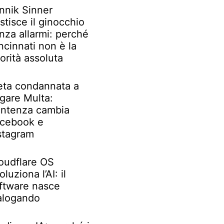
nnik Sinner
stisce il ginocchio
nza allarmi: perché
ncinnati non è la
iorità assoluta
ta condannata a
gare Multa:
ntenza cambia
cebook e
stagram
oudflare OS
oluziona l’AI: il
ftware nasce
alogando