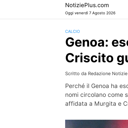
Skip
NotiziePlus.com
to
Oggi venerdì 7 Agosto 2026
content
CALCIO
Genoa: es
Criscito g
Scritto da
Redazione Notizie
Perché il Genoa ha eso
nomi circolano come so
affidata a Murgita e Cr