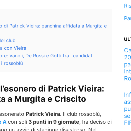
Ris
Pa
ro di Patrick Vieira: panchina affidata a Murgita e
UL
del club
ra con Vieira
Ca
re: Vanoli, De Rossi e Gotti tra i candidati
20
 i rossoblù
pa
In
R
l’esonero di Patrick Vieira:
In
a a Murgita e Criscito
as
pu
 esonerato
Patrick Vieira
. Il club rossoblù,
se
e A
con soli
3 punti in 9 giornate
, ha deciso di
FI
po un avvio di stagione disastroso. Nel