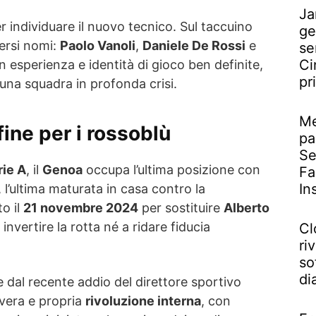
Ja
r individuare il nuovo tecnico. Sul taccuino
ge
versi nomi:
Paolo Vanoli
,
Daniele De Rossi
e
se
Ci
con esperienza e identità di gioco ben definite,
pr
una squadra in profonda crisi.
Me
fine per i rossoblù
pa
Se
rie A
, il
Genoa
occupa l’ultima posizione con
Fa
In
, l’ultima maturata in casa contro la
to il
21 novembre 2024
per sostituire
Alberto
 invertire la rotta né a ridare fiducia
Cl
riv
so
di
e dal recente addio del direttore sportivo
 vera e propria
rivoluzione interna
, con