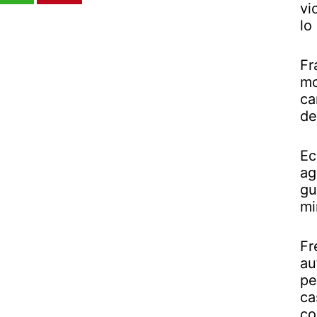
vi
lo
Fr
mo
ca
de
Ec
ag
gu
mi
Fr
au
pe
ca
co