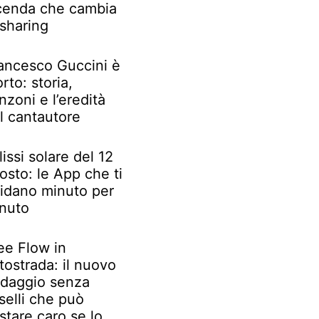
cenda che cambia
 sharing
ancesco Guccini è
rto: storia,
nzoni e l’eredità
l cantautore
lissi solare del 12
osto: le App che ti
idano minuto per
nuto
ee Flow in
tostrada: il nuovo
daggio senza
selli che può
stare caro se lo