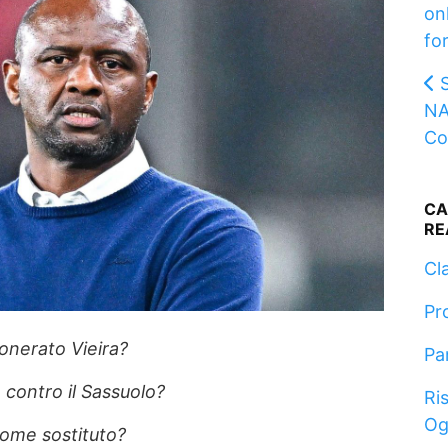
onl
fo
NA
Co
CA
RE
Cla
Pr
onerato Vieira?
Pa
 contro il Sassuolo?
Ris
Og
come sostituto?