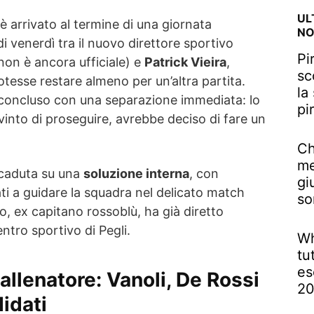
UL
è arrivato al termine di una giornata
NO
i venerdì tra il nuovo direttore sportivo
Pi
 non è ancora ufficiale) e
Patrick Vieira
,
sc
tesse restare almeno per un’altra partita.
la
è concluso con una separazione immediata: lo
pi
vinto di proseguire, avrebbe deciso di fare un
Ch
me
ricaduta su una
soluzione interna
, con
gi
i a guidare la squadra nel delicato match
so
to, ex capitano rossoblù, ha già diretto
ntro sportivo di Pegli.
Wh
tu
es
allenatore: Vanoli, De Rossi
2
didati