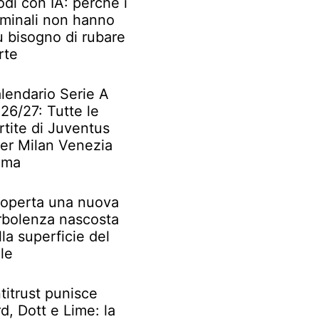
odi con IA: perché i
iminali non hanno
ù bisogno di rubare
rte
lendario Serie A
26/27: Tutte le
rtite di Juventus
ter Milan Venezia
oma
operta una nuova
rbolenza nascosta
lla superficie del
le
titrust punisce
rd, Dott e Lime: la