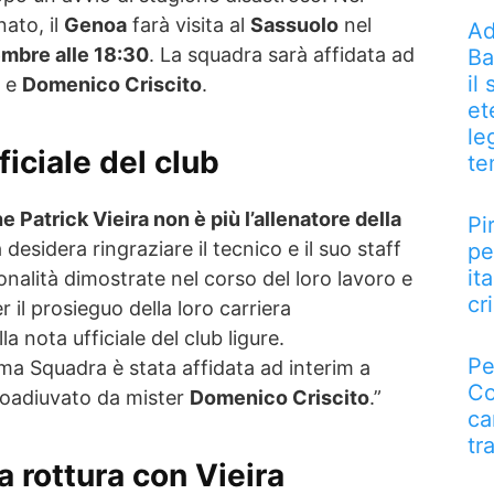
ato, il
Genoa
farà visita al
Sassuolo
nel
Ad
mbre alle 18:30
. La squadra sarà affidata ad
Ba
il
e
Domenico Criscito
.
et
le
ficiale del club
te
atrick Vieira non è più l’allenatore della
Pi
 desidera ringraziare il tecnico e il suo staff
pe
it
ionalità dimostrate nel corso del loro lavoro e
cri
r il prosieguo della loro carriera
la nota ufficiale del club ligure.
Pe
ima Squadra è stata affidata ad interim a
Co
coadiuvato da mister
Domenico Criscito
.”
ca
tr
a rottura con Vieira