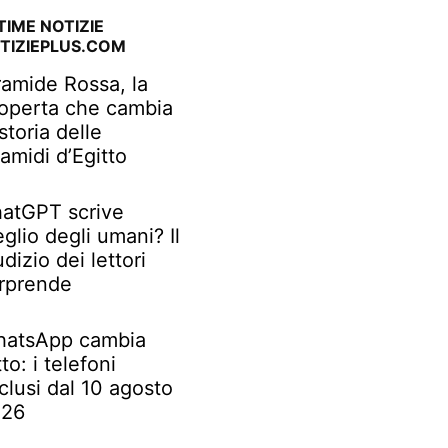
TIME NOTIZIE
TIZIEPLUS.COM
ramide Rossa, la
operta che cambia
 storia delle
ramidi d’Egitto
atGPT scrive
glio degli umani? Il
udizio dei lettori
rprende
atsApp cambia
tto: i telefoni
clusi dal 10 agosto
026