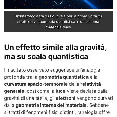
Un’interfaccia tra ossidi rivela per la prima volta gli 
effetti della geometria quantistica in un sistema 
materiale reale.
Un effetto simile alla gravità,
ma su scala quantistica
Il risultato osservato suggerisce un’analogia
profonda tra la
geometria quantistica
e la
curvatura spazio-temporale
della
relatività
generale
: così come la
luce
viene deviata dalla
gravità di una stella, gli
elettroni
vengono curvati
dalla
geometria interna del materiale
. Sebbene
si tratti di fenomeni fisici distinti, l’analogia offre