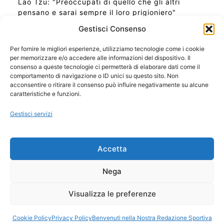
Lao Tzu: "Preoccupati di quello che gli altri
pensano e sarai sempre il loro prigioniero"
Gestisci Consenso
Per fornire le migliori esperienze, utilizziamo tecnologie come i cookie
per memorizzare e/o accedere alle informazioni del dispositivo. Il
Ora Esatta in Italia in questo momento
consenso a queste tecnologie ci permetterà di elaborare dati come il
Ti Senti Strano Ultimamente? Potrebbe Essere per
comportamento di navigazione o ID unici su questo sito. Non
la Risonanza di Schumann
acconsentire o ritirare il consenso può influire negativamente su alcune
Come Sapere Se Stai Ascendendo alla Quinta
caratteristiche e funzioni.
Dimensione
Gestisci servizi
Copyright 2026 NotiziePlus.com
Accetta
Edizioni Web4Star
Chi Siamo: Redazione
Nega
📰 Contenuto Umano Verificato
Privacy Coockie
-
Pubblicità
Visualizza le preferenze
Sitemap
-
Feed
Cookie Policy
Privacy Policy
Benvenuti nella Nostra Redazione Sportiva