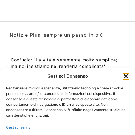
Notizie Plus, sempre un passo in più
Confucio: "La vita è veramente molto semplice;
ma noi insistiamo nel renderla complicata"
Gestisci Consenso
Per fornire le migliori esperienze, utilizziamo tecnologie come i cookie
per memorizzare e/o accedere alle informazioni del dispositivo. Il
Ora Esatta in Italia in questo momento
consenso a queste tecnologie ci permetterà di elaborare dati come il
Ti Senti Strano Ultimamente? Potrebbe Essere per
comportamento di navigazione o ID unici su questo sito. Non
la Risonanza di Schumann
acconsentire o ritirare il consenso può influire negativamente su alcune
Come Sapere Se Stai Ascendendo alla Quinta
caratteristiche e funzioni.
Dimensione
Gestisci servizi