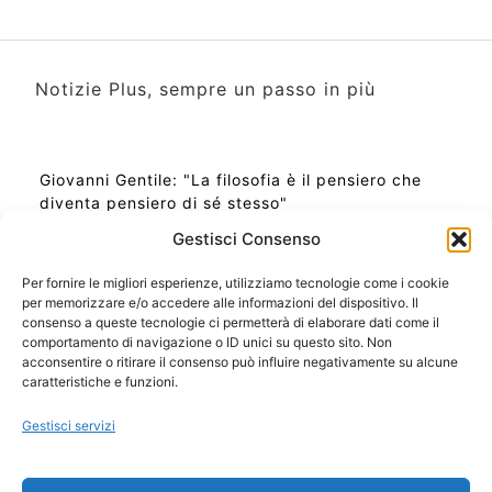
Notizie Plus, sempre un passo in più
Giovanni Gentile: "La filosofia è il pensiero che
diventa pensiero di sé stesso"
Gestisci Consenso
Per fornire le migliori esperienze, utilizziamo tecnologie come i cookie
per memorizzare e/o accedere alle informazioni del dispositivo. Il
Ora Esatta in Italia in questo momento
consenso a queste tecnologie ci permetterà di elaborare dati come il
Ti Senti Strano Ultimamente? Potrebbe Essere per
comportamento di navigazione o ID unici su questo sito. Non
la Risonanza di Schumann
acconsentire o ritirare il consenso può influire negativamente su alcune
Come Sapere Se Stai Ascendendo alla Quinta
caratteristiche e funzioni.
Dimensione
Gestisci servizi