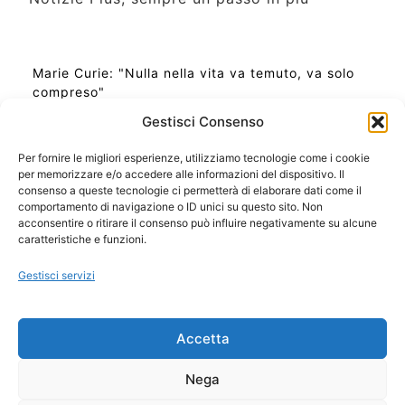
Marie Curie: "Nulla nella vita va temuto, va solo
compreso"
Gestisci Consenso
Per fornire le migliori esperienze, utilizziamo tecnologie come i cookie
per memorizzare e/o accedere alle informazioni del dispositivo. Il
Ora Esatta in Italia in questo momento
consenso a queste tecnologie ci permetterà di elaborare dati come il
Ti Senti Strano Ultimamente? Potrebbe Essere per
comportamento di navigazione o ID unici su questo sito. Non
la Risonanza di Schumann
acconsentire o ritirare il consenso può influire negativamente su alcune
Come Sapere Se Stai Ascendendo alla Quinta
caratteristiche e funzioni.
Dimensione
Gestisci servizi
Copyright 2026 NotiziePlus.com
Accetta
Edizioni Web4Star
Chi Siamo: Redazione
Nega
📰 Contenuto Umano Verificato