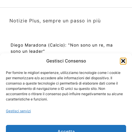
Notizie Plus, sempre un passo in più
Diego Maradona (Calcio): "Non sono un re, ma
sono un leader"
Gestisci Consenso
Per fornire le migliori esperienze, utilizziamo tecnologie come i cookie
per memorizzare e/o accedere alle informazioni del dispositivo. Il
Ora Esatta in Italia in questo momento
consenso a queste tecnologie ci permetterà di elaborare dati come il
Ti Senti Strano Ultimamente? Potrebbe Essere per
comportamento di navigazione o ID unici su questo sito. Non
la Risonanza di Schumann
acconsentire o ritirare il consenso può influire negativamente su alcune
Come Sapere Se Stai Ascendendo alla Quinta
caratteristiche e funzioni.
Dimensione
Gestisci servizi
Copyright 2026 NotiziePlus.com
Accetta