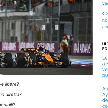
ve
no
aer
UL
FO
Le
a 
vo
pu
ve libere?
Al
Ay
in diretta?
de
onibili?
co