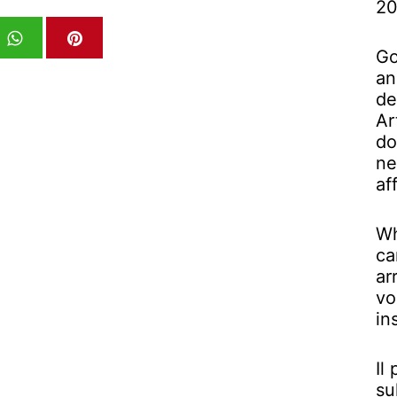
2
Go
an
de
Ar
do
ne
af
Wh
ca
ar
vo
in
Il
su