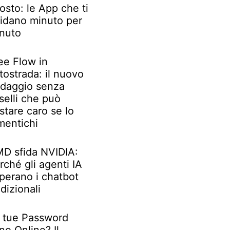
osto: le App che ti
idano minuto per
nuto
ee Flow in
tostrada: il nuovo
daggio senza
selli che può
stare caro se lo
mentichi
D sfida NVIDIA:
rché gli agenti IA
perano i chatbot
adizionali
 tue Password