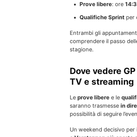
Prove libere
: ore
14:
Qualifiche Sprint
per d
Entrambi gli appuntamen
comprendere il passo delle
stagione.
Dove vedere GP 
TV e streaming
Le
prove libere
e le
qualif
saranno trasmesse
in dir
possibilità di seguire l’ev
Un weekend decisivo per il