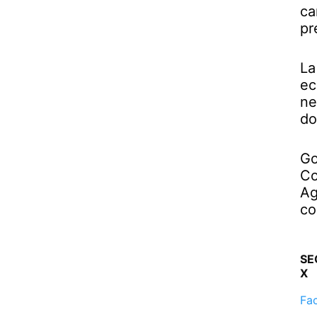
ca
pr
La
ec
ne
do
Go
Co
Ag
co
SE
X
Fa