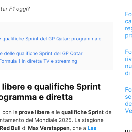
tar F1 oggi?
Fo
ca
re
pr
 e qualifiche Sprint del GP Qatar: programma e
Fo
 e delle qualifiche Sprint del GP Qatar
ri
ormula 1 in diretta TV e streaming
nu
di
 libere e qualifiche Sprint
Fo
rogramma e diretta
se
de
Ve
1
con le
prove libere
e le
qualifiche Sprint
del
untamento del Mondiale 2025. La stagione
Red Bull
di
Max Verstappen
, che a
Las
UL