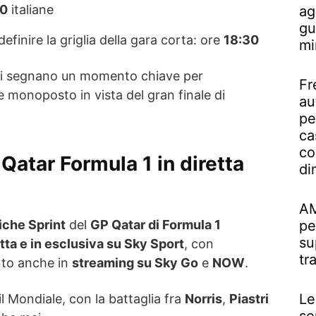
30
italiane
ag
gu
efinire la griglia della gara corta: ore
18:30
mi
ti segnano un momento chiave per
Fr
 monoposto in vista del gran finale di
au
pe
ca
co
Qatar Formula 1 in diretta
di
AM
iche Sprint
del
GP Qatar di Formula 1
pe
su
etta e in esclusiva su Sky Sport
, con
tr
ento anche in
streaming su Sky Go
e
NOW
.
Le
 Mondiale, con la battaglia fra
Norris
,
Piastri