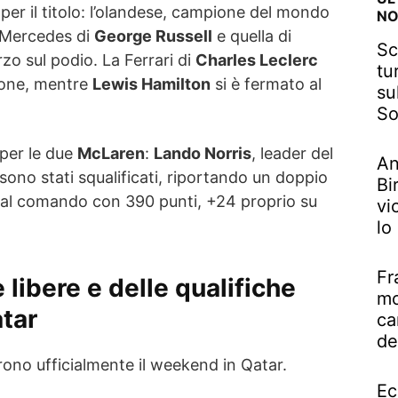
 per il titolo: l’olandese, campione del mondo
NO
a Mercedes di
George Russell
e quella di
Sc
erzo sul podio. La Ferrari di
Charles Leclerc
tu
ione, mentre
Lewis Hamilton
si è fermato al
su
So
 per le due
McLaren
:
Lando Norris
, leader del
An
sono stati squalificati, riportando un doppio
Bi
 al comando con 390 punti, +24 proprio su
vi
lo
Fr
 libere e delle qualifiche
mo
atar
ca
de
rono ufficialmente il weekend in Qatar.
Ec