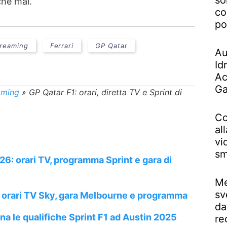
so
che mai.
co
po
treaming
Ferrari
GP Qatar
Au
Id
Ac
Ga
aming
»
GP Qatar F1: orari, diretta TV e Sprint di
Co
al
vi
sm
26: orari TV, programma Sprint e gara di
Me
sv
: orari TV Sky, gara Melbourne e programma
da
 le qualifiche Sprint F1 ad Austin 2025
re