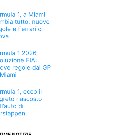
rmula 1, a Miami
mbia tutto: nuove
gole e Ferrari ci
ova
rmula 1 2026,
voluzione FIA:
ove regole dal GP
 Miami
rmula 1, ecco il
greto nascosto
ll’auto di
rstappen
TIME NOTIZIE