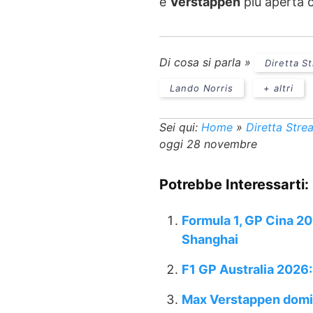
e
Verstappen
più aperta 
Di cosa si parla »
Diretta S
Lando Norris
+ altri
Sei qui:
Home
»
Diretta Stre
oggi 28 novembre
Potrebbe Interessarti:
Formula 1, GP Cina 20
Shanghai
F1 GP Australia 2026
Max Verstappen domina