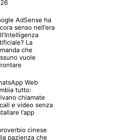
026
ogle AdSense ha
cora senso nell’era
ll’Intelligenza
tificiale? La
manda che
ssuno vuole
frontare
atsApp Web
mbia tutto:
rivano chiamate
cali e video senza
stallare l’app
 proverbio cinese
lla pazienza che