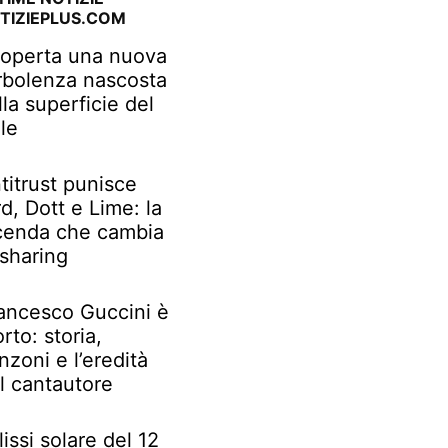
TIZIEPLUS.COM
operta una nuova
rbolenza nascosta
lla superficie del
le
titrust punisce
rd, Dott e Lime: la
cenda che cambia
 sharing
ancesco Guccini è
rto: storia,
nzoni e l’eredità
l cantautore
lissi solare del 12