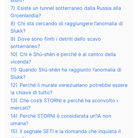
Blunt?
7)
Esiste un tunnel sotterraneo dalla Russia alla
Groenlandia?
8)
Chi sta cercando di raggiungere l’anomalia di
Slukk?
9)
Dove sono finiti i detriti dello scavo
sotterraneo?
10)
Chi è Shú-shèn e perché è al centro della
vicenda?
11)
Quando Shú-shèn ha raggiunto l’anomalia di
Slukk?
12)
Perché il murale venezuelano potrebbe essere
la chiave di tutto?
13)
Che cos’è STORNI e perché ha sconvolto i
mercati?
14)
Perché STORNI è considerata un’IA non
umana?
15)
Il segnale SETI e la domanda che inquieta il