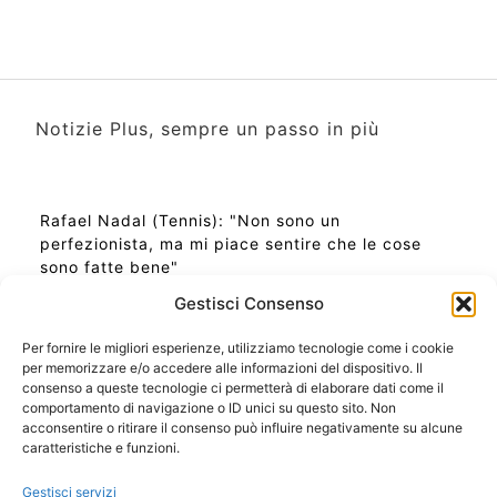
Notizie Plus, sempre un passo in più
Rafael Nadal (Tennis): "Non sono un
perfezionista, ma mi piace sentire che le cose
sono fatte bene"
Gestisci Consenso
Per fornire le migliori esperienze, utilizziamo tecnologie come i cookie
per memorizzare e/o accedere alle informazioni del dispositivo. Il
Ora Esatta in Italia in questo momento
consenso a queste tecnologie ci permetterà di elaborare dati come il
Ti Senti Strano Ultimamente? Potrebbe Essere per
comportamento di navigazione o ID unici su questo sito. Non
la Risonanza di Schumann
acconsentire o ritirare il consenso può influire negativamente su alcune
Come Sapere Se Stai Ascendendo alla Quinta
caratteristiche e funzioni.
Dimensione
Gestisci servizi