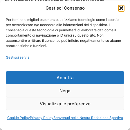
diventare una delle leve più importanti per
Gestisci Consenso
preservarla
.
Per fornire le migliori esperienze, utilizziamo tecnologie come i cookie
per memorizzare e/o accedere alle informazioni del dispositivo. Il
La realtà, come spesso accade, è più sfumata di
consenso a queste tecnologie ci permetterà di elaborare dati come il
comportamento di navigazione o ID unici su questo sito. Non
quanto suggeriscano i titoli. L’intelligenza
acconsentire o ritirare il consenso può influire negativamente su alcune
artificiale non è il nemico della sostenibilità, ma
caratteristiche e funzioni.
nemmeno una soluzione automatica. È uno
Gestisci servizi
strumento che amplifica tanto le opportunità
quanto le responsabilità. Il vero rischio non è il
consumo di acqua in sé, ma l’incapacità di
Accetta
affrontare il tema con rigore, senza cedere né
Nega
all’entusiasmo cieco né al catastrofismo facile.
Perché il futuro delle risorse idriche non
Visualizza le preferenze
dipenderà soltanto dalla tecnologia che
costruiremo, ma soprattutto dalla qualità delle
Cookie Policy
Privacy Policy
Benvenuti nella Nostra Redazione Sportiva
scelte politiche, industriali e culturali che