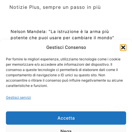
Notizie Plus, sempre un passo in più
Nelson Mandela: "La istruzione è la arma più
potente che puoi usare per cambiare il mondo"
Gestisci Consenso
Per fornire le migliori esperienze, utilizziamo tecnologie come i cookie
per memorizzare e/o accedere alle informazioni del dispositivo. Il
Ora Esatta in Italia in questo momento
consenso a queste tecnologie ci permetterà di elaborare dati come il
Ti Senti Strano Ultimamente? Potrebbe Essere per
comportamento di navigazione o ID unici su questo sito. Non
la Risonanza di Schumann
acconsentire o ritirare il consenso può influire negativamente su alcune
Come Sapere Se Stai Ascendendo alla Quinta
caratteristiche e funzioni.
Dimensione
Gestisci servizi
Copyright 2026 NotiziePlus.com
Accetta
Edizioni Web4Star
Chi Siamo: Redazione
Nega