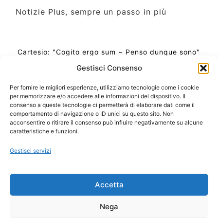
Notizie Plus, sempre un passo in più
Cartesio: "Cogito ergo sum ~ Penso dunque sono"
Gestisci Consenso
Per fornire le migliori esperienze, utilizziamo tecnologie come i cookie
per memorizzare e/o accedere alle informazioni del dispositivo. Il
Ora Esatta in Italia in questo momento
consenso a queste tecnologie ci permetterà di elaborare dati come il
Ti Senti Strano Ultimamente? Potrebbe Essere per
comportamento di navigazione o ID unici su questo sito. Non
la Risonanza di Schumann
acconsentire o ritirare il consenso può influire negativamente su alcune
Come Sapere Se Stai Ascendendo alla Quinta
caratteristiche e funzioni.
Dimensione
Gestisci servizi
Copyright 2026 NotiziePlus.com
Accetta
Edizioni Web4Star
Chi Siamo: Redazione
Nega
📰 Contenuto Umano Verificato