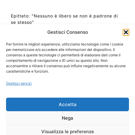
Epitteto: "Nessuno è libero se non è padrone di
se stesso"
Gestisci Consenso
Per fornire le migliori esperienze, utilizziamo tecnologie come i cookie
per memorizzare e/o accedere alle informazioni del dispositivo. Il
Ora Esatta in Italia in questo momento
consenso a queste tecnologie ci permetterà di elaborare dati come il
Ti Senti Strano Ultimamente? Potrebbe Essere per
comportamento di navigazione o ID unici su questo sito. Non
la Risonanza di Schumann
acconsentire o ritirare il consenso può influire negativamente su alcune
Come Sapere Se Stai Ascendendo alla Quinta
caratteristiche e funzioni.
Dimensione
Gestisci servizi
Copyright 2026 NotiziePlus.com
Accetta
Edizioni Web4Star
Chi Siamo: Redazione
Nega
📰 Contenuto Umano Verificato
Privacy Coockie
-
Pubblicità
Visualizza le preferenze