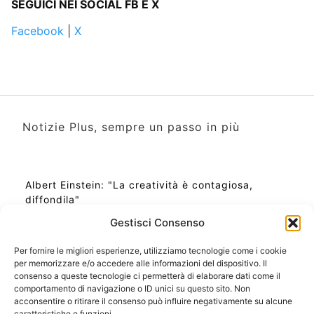
SEGUICI NEI SOCIAL FB E X
Facebook
|
X
Notizie Plus, sempre un passo in più
Albert Einstein: "La creatività è contagiosa,
diffondila"
Gestisci Consenso
Per fornire le migliori esperienze, utilizziamo tecnologie come i cookie
per memorizzare e/o accedere alle informazioni del dispositivo. Il
Ora Esatta in Italia in questo momento
consenso a queste tecnologie ci permetterà di elaborare dati come il
Ti Senti Strano Ultimamente? Potrebbe Essere per
comportamento di navigazione o ID unici su questo sito. Non
la Risonanza di Schumann
acconsentire o ritirare il consenso può influire negativamente su alcune
Come Sapere Se Stai Ascendendo alla Quinta
caratteristiche e funzioni.