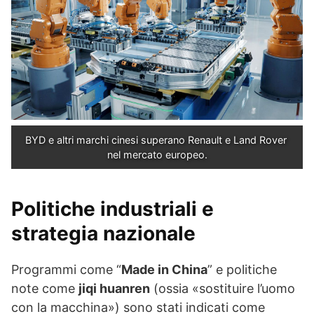
BYD e altri marchi cinesi superano Renault e Land Rover 
nel mercato europeo.
Politiche industriali e
strategia nazionale
Programmi come “
Made in China
” e politiche
note come
jiqi huanren
(ossia «sostituire l’uomo
con la macchina») sono stati indicati come