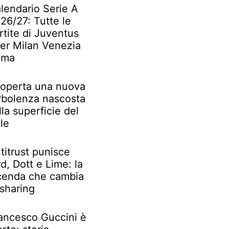
lendario Serie A
26/27: Tutte le
rtite di Juventus
ter Milan Venezia
oma
operta una nuova
rbolenza nascosta
lla superficie del
le
titrust punisce
rd, Dott e Lime: la
cenda che cambia
 sharing
ancesco Guccini è