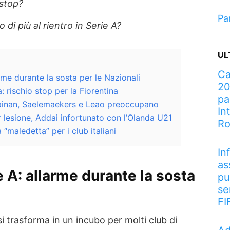
 stop?
Pa
 di più al rientro in Serie A?
UL
Ca
arme durante la sosta per le Nazionali
20
a: rischio stop per la Fiorentina
pa
pinan, Saelemaekers e Leao preoccupano
In
 lesione, Addai infortunato con l’Olanda U21
R
 “maledetta” per i club italiani
In
as
ie A: allarme durante la sosta
pu
se
FI
i trasforma in un incubo per molti club di