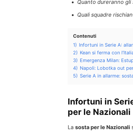
Quanto dureranno gli
Quali squadre rischiano
Contenuti
1)
Infortuni in Serie A: all
2)
Kean si ferma con l’Itali
3)
Emergenza Milan: Estu
4)
Napoli: Lobotka out per
5)
Serie A in allarme: sosta
Infortuni in Ser
per le Nazionali
La
sosta per le Nazionali
s