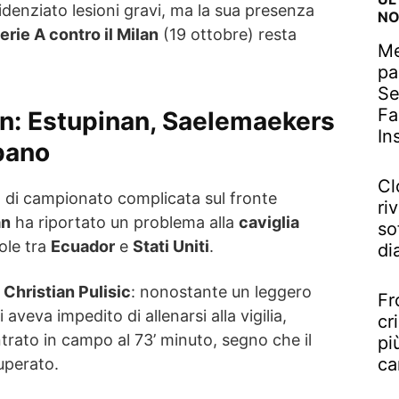
denziato lesioni gravi, ma la sua presenza
NO
erie A contro il Milan
(19 ottobre) resta
Me
pa
Se
Fa
n: Estupinan, Saelemaekers
In
pano
Cl
a di campionato complicata sul fronte
riv
an
ha riportato un problema alla
caviglia
so
ole tra
Ecuador
e
Stati Uniti
.
di
r
Christian Pulisic
: nonostante un leggero
Fr
i aveva impedito di allenarsi alla vigilia,
cr
ntrato in campo al 73’ minuto, segno che il
pi
ca
uperato.