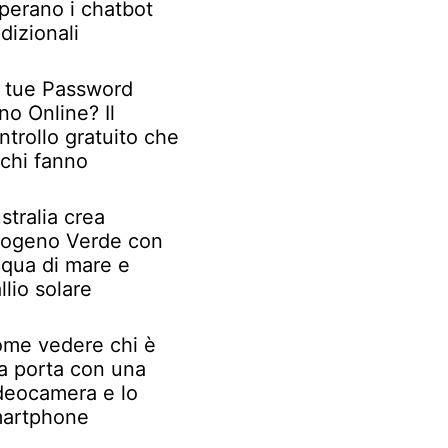
perano i chatbot
adizionali
 tue Password
no Online? Il
ntrollo gratuito che
chi fanno
stralia crea
rogeno Verde con
qua di mare e
llio solare
me vedere chi è
la porta con una
deocamera e lo
artphone