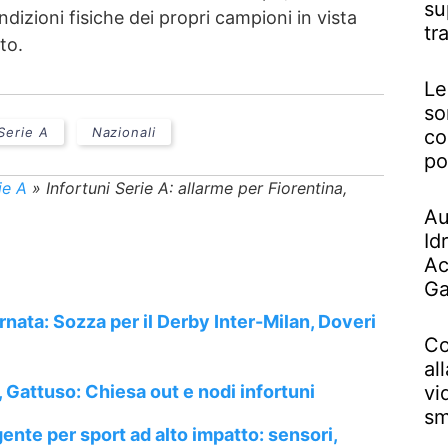
su
dizioni fisiche dei propri campioni in vista
tr
to.
Le
so
 Serie A
Nazionali
co
po
ie A
»
Infortuni Serie A: allarme per Fiorentina,
Au
Id
Ac
Ga
ornata: Sozza per il Derby Inter-Milan, Doveri
Co
al
d, Gattuso: Chiesa out e nodi infortuni
vi
sm
ente per sport ad alto impatto: sensori,