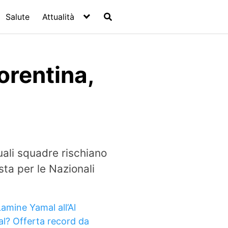
Salute
Attualità
iorentina,
uali squadre rischiano
osta per le Nazionali
Lamine Yamal all’Al
lal? Offerta record da