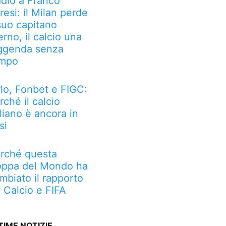
dio a Franco
resi: il Milan perde
 suo capitano
erno, il calcio una
ggenda senza
mpo
rlo, Fonbet e FIGC:
rché il calcio
aliano è ancora in
si
rché questa
ppa del Mondo ha
mbiato il rapporto
a Calcio e FIFA
TIME NOTIZIE