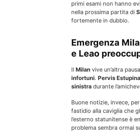
primi esami non hanno evi
nella prossima partita di
S
fortemente in dubbio.
Emergenza Mila
e Leao preoccu
Il
Milan
vive un’altra paus
infortuni
.
Pervis Estupin
sinistra
durante l’amichev
Buone notizie, invece, pe
fastidio alla caviglia che gl
l’esterno statunitense è e
problema sembra ormai s