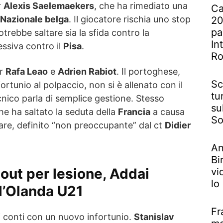
r
Alexis Saelemaekers
, che ha rimediato una
Ca
Nazionale belga
. Il giocatore rischia uno stop
20
pa
trebbe saltare sia la sfida contro la
In
essiva contro il
Pisa
.
R
er
Rafa Leao
e
Adrien Rabiot
. Il portoghese,
Sc
ortunio al polpaccio, non si è allenato con il
tu
ecnico parla di semplice gestione. Stesso
su
che ha saltato la seduta della
Francia
a causa
So
lare, definito “non preoccupante” dal ct
Didier
An
Bi
out per lesione, Addai
vi
lo
 l’Olanda U21
Fr
i conti con un nuovo infortunio.
Stanislav