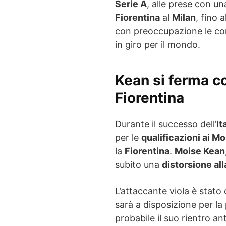
Serie A
, alle prese con una
Fiorentina
al
Milan
, fino a
con preoccupazione le cond
in giro per il mondo.
Kean si ferma con
Fiorentina
Durante il successo dell’
It
per le
qualificazioni ai M
la
Fiorentina
.
Moise Kean
subito una
distorsione all
L’attaccante viola è stato 
sarà a disposizione per l
probabile il suo rientro an