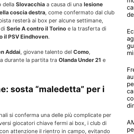
mo
ro della
Slovacchia
a causa di una
lesione
ca
della coscia destra
, come confermato dal club
de
ista resterà ai box per alcune settimane,
 di
Serie A contro il Torino
e la trasferta di
Ec
 il PSV Eindhoven
.
ag
gu
n Addai
, giovane talento del
Como
,
mi
la durante la partita tra
Olanda Under 21
e
Fr
au
pe
me: sosta “maledetta” per i
ca
co
di
ali si conferma una delle più complicate per
AM
versi giocatori chiave fermi ai box, i club di
pe
on attenzione il rientro in campo, evitando