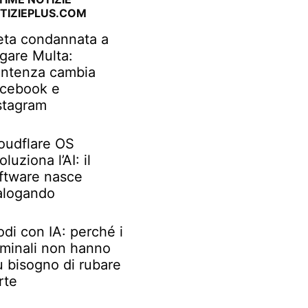
TIZIEPLUS.COM
ta condannata a
gare Multa:
ntenza cambia
cebook e
stagram
oudflare OS
oluziona l’AI: il
ftware nasce
alogando
odi con IA: perché i
iminali non hanno
ù bisogno di rubare
rte