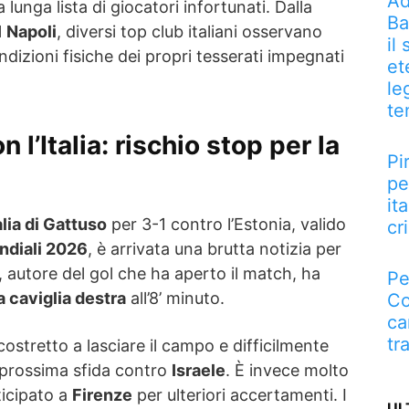
Ad
 lunga lista di giocatori infortunati. Dalla
Ba
l
Napoli
, diversi top club italiani osservano
il
izioni fisiche dei propri tesserati impegnati
et
le
te
 l’Italia: rischio stop per la
Pi
pe
it
alia di Gattuso
per 3-1 contro l’Estonia, valido
cri
ondiali 2026
, è arrivata una brutta notizia per
, autore del gol che ha aperto il match, ha
Pe
a caviglia destra
all’8’ minuto.
Co
ca
tr
costretto a lasciare il campo e difficilmente
a prossima sfida contro
Israele
. È invece molto
ticipato a
Firenze
per ulteriori accertamenti. I
UL