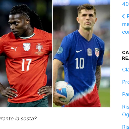
40
R
me
co
CA
RE
Cla
Pr
Pa
Ris
Og
urante la sosta?
Ris