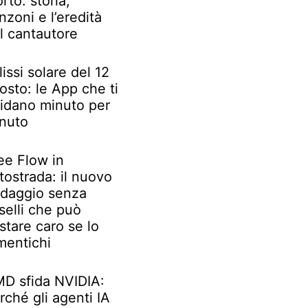
rto: storia,
nzoni e l’eredità
l cantautore
lissi solare del 12
osto: le App che ti
idano minuto per
nuto
ee Flow in
tostrada: il nuovo
daggio senza
selli che può
stare caro se lo
mentichi
D sfida NVIDIA:
rché gli agenti IA