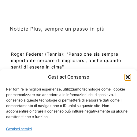
Notizie Plus, sempre un passo in più
Roger Federer (Tennis): "Penso che sia sempre
importante cercare di migliorarsi, anche quando
senti di essere in cima"
Gestisci Consenso
Per fornire le migliori esperienze, utilizziamo tecnologie come i cookie
per memorizzare e/o accedere alle informazioni del dispositivo. Il
Ora Esatta in Italia in questo momento
consenso a queste tecnologie ci permetterà di elaborare dati come il
Ti Senti Strano Ultimamente? Potrebbe Essere per
comportamento di navigazione o ID unici su questo sito. Non
la Risonanza di Schumann
acconsentire o ritirare il consenso può influire negativamente su alcune
Come Sapere Se Stai Ascendendo alla Quinta
caratteristiche e funzioni.
Dimensione
Gestisci servizi