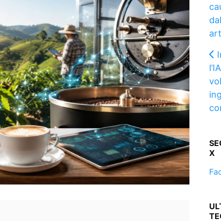
ca
dal
art
l’I
vo
in
co
SE
X
Fa
UL
TE