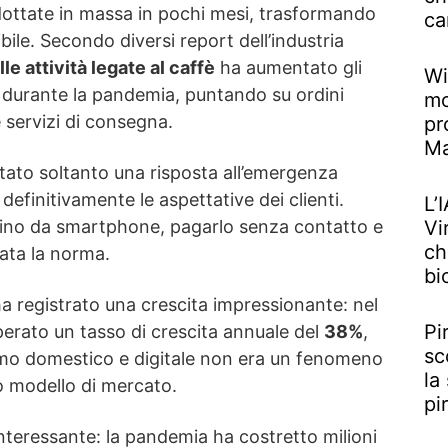
adottate in massa in pochi mesi, trasformando
ca
ibile. Secondo diversi report dell’industria
le attività legate al caffè
ha aumentato gli
Wi
a durante la pandemia, puntando su ordini
mo
 servizi di consegna.
pr
M
ato soltanto una risposta all’emergenza
definitivamente le aspettative dei clienti.
L’
ino da smartphone, pagarlo senza contatto e
Vi
ch
tata la norma.
bi
a registrato una crescita impressionante: nel
Pi
perato un tasso di crescita annuale del
38%
,
sc
mo domestico e digitale non era un fenomeno
la
 modello di mercato.
pi
nteressante: la pandemia ha costretto milioni