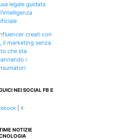
usa legale guidata
l’intelligenza
ificiale
Influencer creati con
A, il marketing senza
lto che sta
gannando i
nsumatori
GUICI NEI SOCIAL FB E
cebook
|
X
TIME NOTIZIE
CNOLOGIA