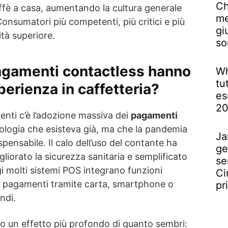
Ch
ffè a casa, aumentando la cultura generale
me
 Consumatori più competenti, più critici e più
gi
ità superiore.
so
agamenti contactless hanno
Wh
tu
perienza in caffetteria?
es
2
enti c’è l’adozione massiva dei
pagamenti
ologia che esisteva già, ma che la pandemia
Ja
pensabile. Il calo dell’uso del contante ha
ge
gliorato la sicurezza sanitaria e semplificato
se
i molti sistemi POS integrano funzioni
Ci
 pagamenti tramite carta, smartphone o
pr
ndi.
 un effetto più profondo di quanto sembri: