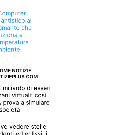
 Computer
antistico al
amante che
nziona a
mperatura
biente
TIME NOTIZIE
TIZIEPLUS.COM
 miliardo di esseri
ani virtuali: così
IA prova a simulare
 società
ve vedere stelle
denti ed eclissi: i