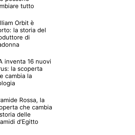
mbiare tutto
lliam Orbit è
rto: la storia del
oduttore di
adonna
IA inventa 16 nuovi
rus: la scoperta
e cambia la
ologia
ramide Rossa, la
operta che cambia
 storia delle
ramidi d’Egitto