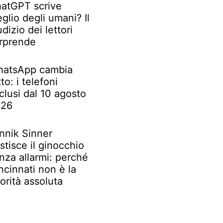
atGPT scrive
glio degli umani? Il
udizio dei lettori
rprende
atsApp cambia
tto: i telefoni
clusi dal 10 agosto
026
nnik Sinner
stisce il ginocchio
nza allarmi: perché
ncinnati non è la
iorità assoluta