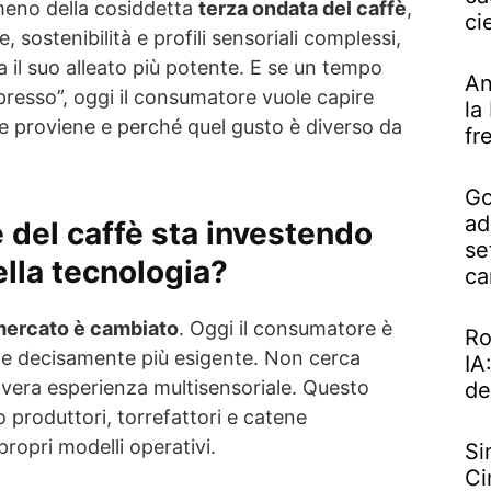
meno della cosiddetta
terza ondata del caffè
,
ci
, sostenibilità e profili sensoriali complessi,
a il suo alleato più potente. E se un tempo
An
resso”, oggi il consumatore vuole capire
la
 proviene e perché quel gusto è diverso da
fr
Go
ad
e del caffè sta investendo
se
ella tecnologia?
ca
mercato è cambiato
. Oggi il consumatore è
Ro
o e decisamente più esigente. Non cerca
IA
 vera esperienza multisensoriale. Questo
de
produttori, torrefattori e catene
 propri modelli operativi.
Si
Ci