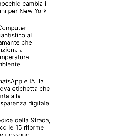
nocchio cambia i
ani per New York
 Computer
antistico al
amante che
nziona a
mperatura
biente
atsApp e IA: la
ova etichetta che
nta alla
asparenza digitale
dice della Strada,
co le 15 riforme
e possono