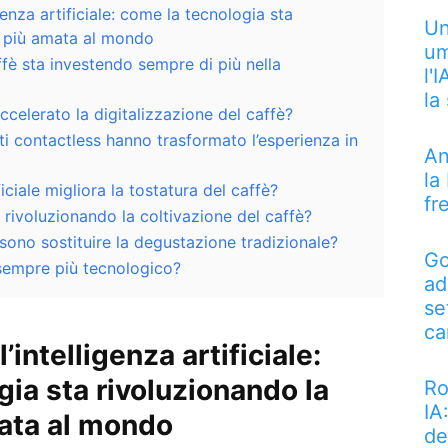
igenza artificiale: come la tecnologia sta
Un
a più amata al mondo
um
ffè sta investendo sempre di più nella
l'
la
elerato la digitalizzazione del caffè?
 contactless hanno trasformato l’esperienza in
An
la
iciale migliora la tostatura del caffè?
fr
 rivoluzionando la coltivazione del caffè?
ossono sostituire la degustazione tradizionale?
Go
à sempre più tecnologico?
ad
se
ca
l’intelligenza artificiale:
ia sta rivoluzionando la
Ro
IA
ata al mondo
de