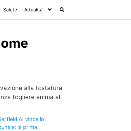
Salute
Attualità
 come
ivazione alla tostatura
enza togliere anima al
arfield AI vince in
bunale: la prima