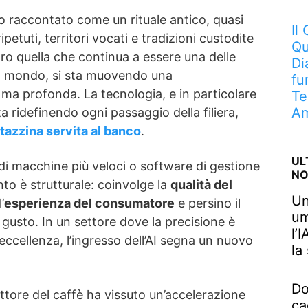
o raccontato come un rituale antico, quasi
Il
ipetuti, territori vocati e tradizioni custodite
Qu
ro quella che continua a essere una delle
Di
l mondo, si sta muovendo una
fu
 ma profonda. La tecnologia, e in particolare
Te
Am
ta ridefinendo ogni passaggio della filiera,
tazzina servita al banco
.
UL
 di macchine più veloci o software di gestione
NO
nto è strutturale: coinvolge la
qualità del
Un
l’
esperienza del consumatore
e persino il
um
l gusto. In un settore dove la precisione è
l’
ccellenza, l’ingresso dell’AI segna un nuovo
la
Do
 settore del caffè ha vissuto un’accelerazione
ca