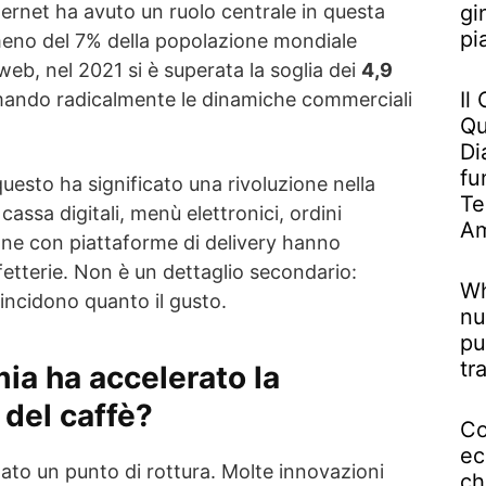
ternet ha avuto un ruolo centrale in questa
gi
pi
meno del 7% della popolazione mondiale
web, nel 2021 si è superata la soglia dei
4,9
Il
mando radicalmente le dinamiche commerciali
Qu
Di
fu
questo ha significato una rivoluzione nella
Te
i cassa digitali, menù elettronici, ordini
Am
one con piattaforme di delivery hanno
ffetterie. Non è un dettaglio secondario:
Wh
 incidono quanto il gusto.
nu
pu
tr
a ha accelerato la
 del caffè?
Co
ec
ato un punto di rottura. Molte innovazioni
ch