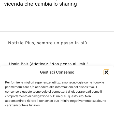
vicenda che cambia lo sharing
Notizie Plus, sempre un passo in più
Usain Bolt (Atletica): "Non penso ai limiti"
Gestisci Consenso
Per fornire le migliori esperienze, utilizziamo tecnologie come i cookie
per memorizzare e/o accedere alle informazioni del dispositivo. Il
Ora Esatta in Italia in questo momento
consenso a queste tecnologie ci permetterà di elaborare dati come il
Ti Senti Strano Ultimamente? Potrebbe Essere per
comportamento di navigazione o ID unici su questo sito. Non
la Risonanza di Schumann
acconsentire o ritirare il consenso può influire negativamente su alcune
Come Sapere Se Stai Ascendendo alla Quinta
caratteristiche e funzioni.
Dimensione