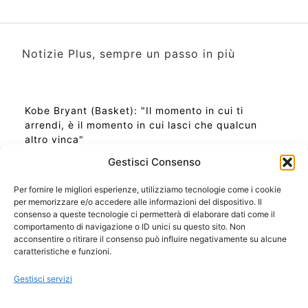
Notizie Plus, sempre un passo in più
Kobe Bryant (Basket): "Il momento in cui ti
arrendi, è il momento in cui lasci che qualcun
altro vinca"
Gestisci Consenso
Per fornire le migliori esperienze, utilizziamo tecnologie come i cookie
per memorizzare e/o accedere alle informazioni del dispositivo. Il
Ora Esatta in Italia in questo momento
consenso a queste tecnologie ci permetterà di elaborare dati come il
Ti Senti Strano Ultimamente? Potrebbe Essere per
comportamento di navigazione o ID unici su questo sito. Non
la Risonanza di Schumann
acconsentire o ritirare il consenso può influire negativamente su alcune
Come Sapere Se Stai Ascendendo alla Quinta
caratteristiche e funzioni.
Dimensione
Gestisci servizi