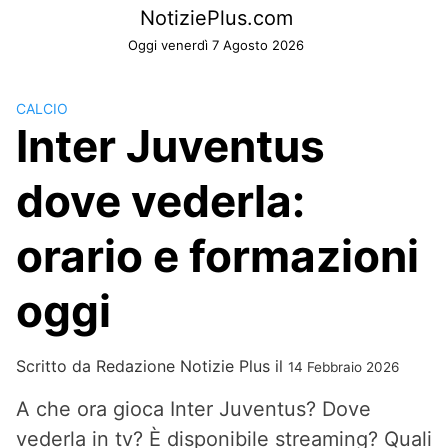
Skip
NotiziePlus.com
to
Oggi venerdì 7 Agosto 2026
content
CALCIO
Inter Juventus
dove vederla:
orario e formazioni
oggi
Scritto da
Redazione Notizie Plus
il
14 Febbraio 2026
A che ora gioca Inter Juventus? Dove
vederla in tv? È disponibile streaming? Quali