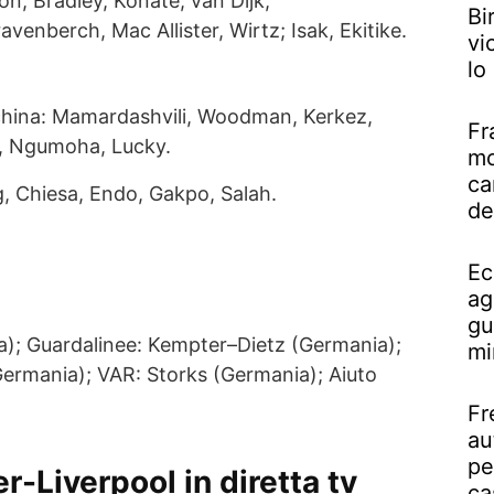
on; Bradley, Konaté, van Dijk,
Bi
venberch, Mac Allister, Wirtz; Isak, Ekitike.
vi
lo
china: Mamardashvili, Woodman, Kerkez,
Fr
, Ngumoha, Lucky.
mo
ca
g, Chiesa, Endo, Gakpo, Salah.
de
Ec
ag
gu
a); Guardalinee: Kempter–Dietz (Germania);
mi
ermania); VAR: Storks (Germania); Aiuto
Fr
au
pe
r-Liverpool in diretta tv
ca