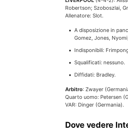
LIVERPOOL
(4-4-2): Aliss
Robertson; Szoboszlai, Gra
Allenatore: Slot.
A disposizione in pan
Gomez, Jones, Nyomi
Indisponibili: Frimpon
Squalificati: nessuno.
Diffidati: Bradley.
Arbitro
: Zwayer (Germani
Quarto uomo: Petersen (G
VAR: Dinger (Germania).
Dove vedere Inte