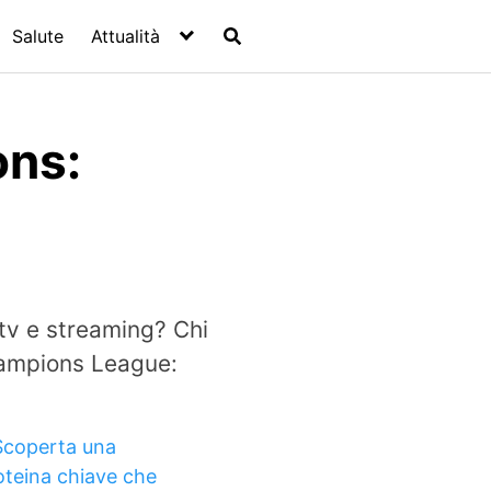
Salute
Attualità
ons:
 tv e streaming? Chi
hampions League:
Scoperta una
oteina chiave che