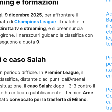
aming e formazioni
Ad
gi,
9 dicembre 2025
, per affrontare il
Ba
nata di
Champions League
. Il match è in
il
diretta tv e streaming
, e si preannuncia
et
 girone. I nerazzurri guidano la classifica con
le
seguono a quota
9
.
te
Pi
si e caso Salah
pe
it
n periodo difficile. In
Premier League
, il
cri
lassifica, distante dieci punti dall’Arsenal
situazione, il
caso Salah
: dopo il 3-3 contro il
Pe
no ha criticato pubblicamente il tecnico
Arne
Co
stato
convocato per la trasferta di Milano
.
ca
tr