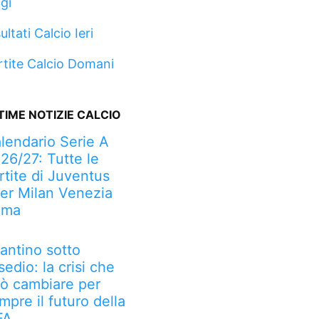
gi
ultati Calcio Ieri
rtite Calcio Domani
TIME NOTIZIE CALCIO
lendario Serie A
26/27: Tutte le
rtite di Juventus
ter Milan Venezia
oma
fantino sotto
sedio: la crisi che
ò cambiare per
mpre il futuro della
FA