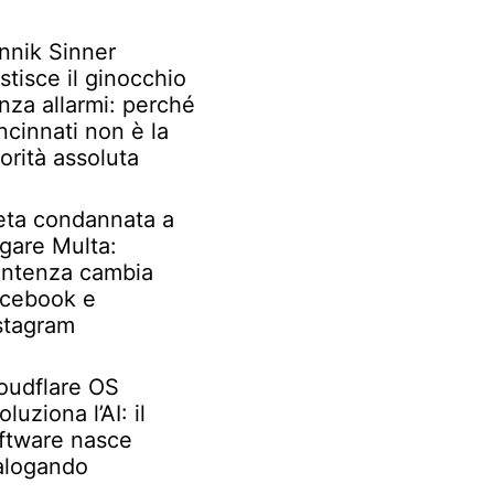
nnik Sinner
stisce il ginocchio
nza allarmi: perché
ncinnati non è la
iorità assoluta
ta condannata a
gare Multa:
ntenza cambia
cebook e
stagram
oudflare OS
oluziona l’AI: il
ftware nasce
alogando