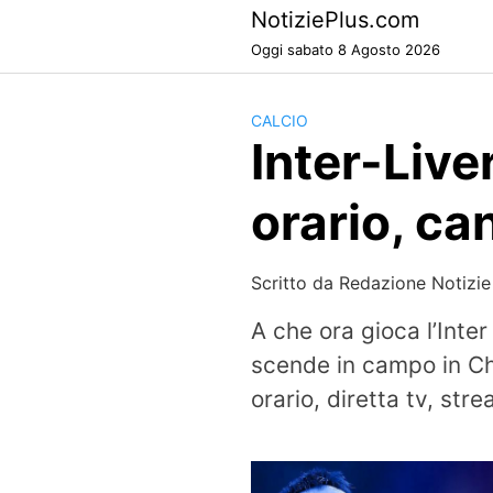
Skip
NotiziePlus.com
to
Oggi sabato 8 Agosto 2026
content
CALCIO
Inter-Live
orario, ca
Scritto da
Redazione Notizie
A che ora gioca l’Inter
scende in campo in C
orario, diretta tv, str