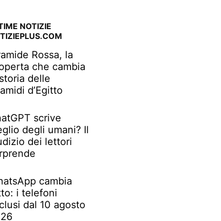
TIME NOTIZIE
TIZIEPLUS.COM
ramide Rossa, la
operta che cambia
 storia delle
ramidi d’Egitto
atGPT scrive
glio degli umani? Il
udizio dei lettori
rprende
atsApp cambia
tto: i telefoni
clusi dal 10 agosto
026