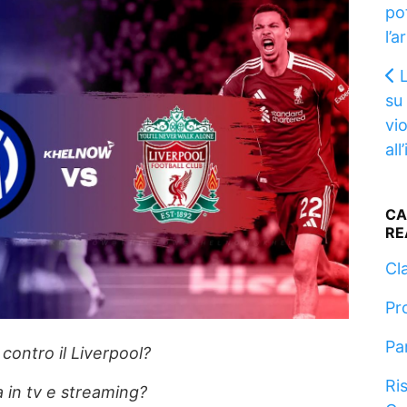
po
l’a
su
vio
all
CA
RE
Cla
Pr
Pa
 contro il Liverpool?
Ris
 in tv e streaming?