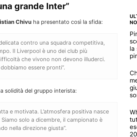
una grande Inter”
UL
istian Chivu
ha presentato così la sfida:
NO
Pi
sc
 delicata contro una squadra competitiva,
la
po. Il Liverpool è uno dei club più
pi
ifficoltà che vivono non devono illuderci.
 dobbiamo essere pronti”.
Ch
me
gi
a solidità del gruppo interista:
so
ta e motivata. L’atmosfera positiva nasce
Wh
tu
ti. Siamo solo a dicembre, il campionato è
es
o nella direzione giusta”.
2