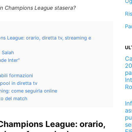
Og
in Champions League stasera?
Ris
Pa
s League: orario, diretta tv, streaming e
UL
o Salah
Ca
de Inter”
20
pa
abili formazioni
In
pool in diretta tv
R
ming: come seguirla online
to del match
In
as
pu
 Champions League: orario,
se
FI