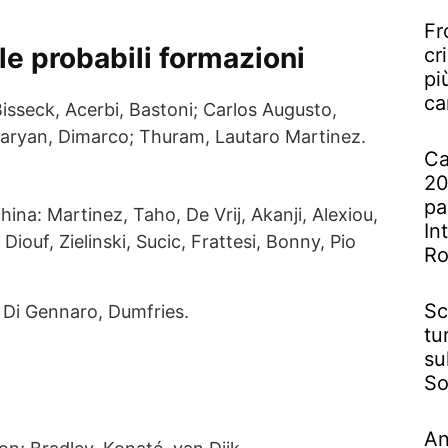
Fr
 le probabili formazioni
cr
pi
ca
sseck, Acerbi, Bastoni; Carlos Augusto,
taryan, Dimarco; Thuram, Lautaro Martinez.
Ca
20
pa
hina: Martinez, Taho, De Vrij, Akanji, Alexiou,
In
Diouf, Zielinski, Sucic, Frattesi, Bonny, Pio
R
Sc
, Di Gennaro, Dumfries.
tu
su
So
An