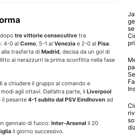
Ja
forma
ge
se
h dopo
tre vittorie consecutive
tra
Ci
pr
: 4-0 al
Como
, 5-1 al
Venezia
e 2-0 al
Pisa
.
 alla trasferta di
Madrid
, decisa da un gol di
Me
litto ai nerazzurri la prima sconfitta nella fase
pa
Se
Fa
di a chiudere il gruppo al comando e
In
modi agli ottavi. Dall’altra parte, il
Liverpool
 il pesante
4-1 subito dal PSV Eindhoven
ad
Cl
riv
so
 un gennaio di fuoco:
Inter-Arsenal
il 20
di
iglia
il giorno successivo.