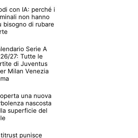
odi con IA: perché i
iminali non hanno
ù bisogno di rubare
rte
lendario Serie A
26/27: Tutte le
rtite di Juventus
ter Milan Venezia
oma
operta una nuova
rbolenza nascosta
lla superficie del
le
titrust punisce