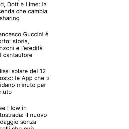
rd, Dott e Lime: la
cenda che cambia
 sharing
ancesco Guccini è
rto: storia,
nzoni e l’eredità
l cantautore
lissi solare del 12
osto: le App che ti
idano minuto per
nuto
ee Flow in
tostrada: il nuovo
daggio senza
selli che può