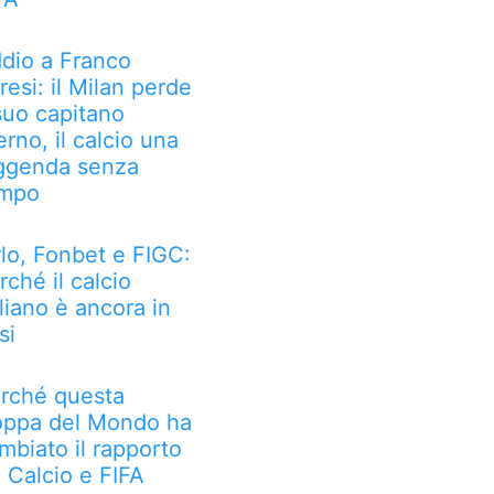
dio a Franco
resi: il Milan perde
 suo capitano
erno, il calcio una
ggenda senza
mpo
rlo, Fonbet e FIGC:
rché il calcio
aliano è ancora in
si
rché questa
ppa del Mondo ha
mbiato il rapporto
a Calcio e FIFA