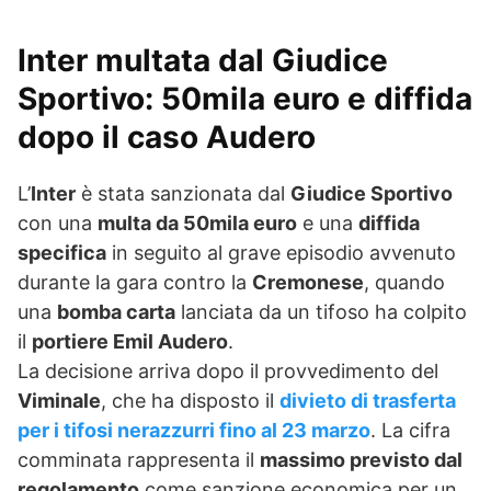
Inter multata dal Giudice
Sportivo: 50mila euro e diffida
dopo il caso Audero
L’
Inter
è stata sanzionata dal
Giudice Sportivo
con una
multa da 50mila euro
e una
diffida
specifica
in seguito al grave episodio avvenuto
durante la gara contro la
Cremonese
, quando
una
bomba carta
lanciata da un tifoso ha colpito
il
portiere Emil Audero
.
La decisione arriva dopo il provvedimento del
Viminale
, che ha disposto il
divieto di trasferta
per i tifosi nerazzurri fino al 23 marzo
. La cifra
comminata rappresenta il
massimo previsto dal
regolamento
come sanzione economica per un