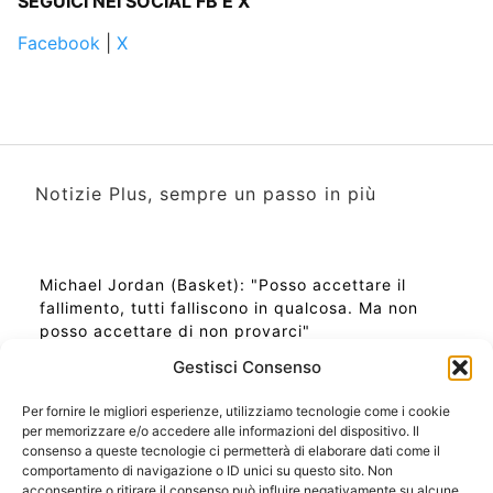
SEGUICI NEI SOCIAL FB E X
Facebook
|
X
Notizie Plus, sempre un passo in più
Michael Jordan (Basket): "Posso accettare il
fallimento, tutti falliscono in qualcosa. Ma non
posso accettare di non provarci"
Gestisci Consenso
Per fornire le migliori esperienze, utilizziamo tecnologie come i cookie
per memorizzare e/o accedere alle informazioni del dispositivo. Il
Ora Esatta in Italia in questo momento
consenso a queste tecnologie ci permetterà di elaborare dati come il
Ti Senti Strano Ultimamente? Potrebbe Essere per
comportamento di navigazione o ID unici su questo sito. Non
la Risonanza di Schumann
acconsentire o ritirare il consenso può influire negativamente su alcune