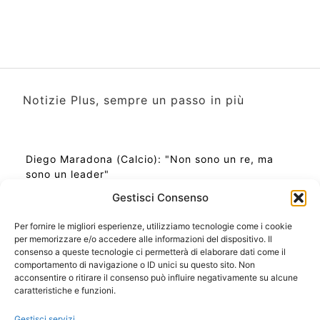
Notizie Plus, sempre un passo in più
Diego Maradona (Calcio): "Non sono un re, ma
sono un leader"
Gestisci Consenso
Per fornire le migliori esperienze, utilizziamo tecnologie come i cookie
per memorizzare e/o accedere alle informazioni del dispositivo. Il
Ora Esatta in Italia in questo momento
consenso a queste tecnologie ci permetterà di elaborare dati come il
Ti Senti Strano Ultimamente? Potrebbe Essere per
comportamento di navigazione o ID unici su questo sito. Non
la Risonanza di Schumann
acconsentire o ritirare il consenso può influire negativamente su alcune
Come Sapere Se Stai Ascendendo alla Quinta
caratteristiche e funzioni.
Dimensione
Gestisci servizi