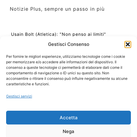
Notizie Plus, sempre un passo in più
Usain Bolt (Atletica): "Non penso ai limiti"
Gestisci Consenso
Per fornire le migliori esperienze, utilizziamo tecnologie come i cookie
per memorizzare e/o accedere alle informazioni del dispositivo. Il
Ora Esatta in Italia in questo momento
consenso a queste tecnologie ci permetterà di elaborare dati come il
Ti Senti Strano Ultimamente? Potrebbe Essere per
comportamento di navigazione o ID unici su questo sito. Non
la Risonanza di Schumann
acconsentire o ritirare il consenso può influire negativamente su alcune
Come Sapere Se Stai Ascendendo alla Quinta
caratteristiche e funzioni.
Dimensione
Gestisci servizi
Copyright 2026 NotiziePlus.com
Accetta
Edizioni Web4Star
Chi Siamo: Redazione
Nega
📰 Contenuto Umano Verificato