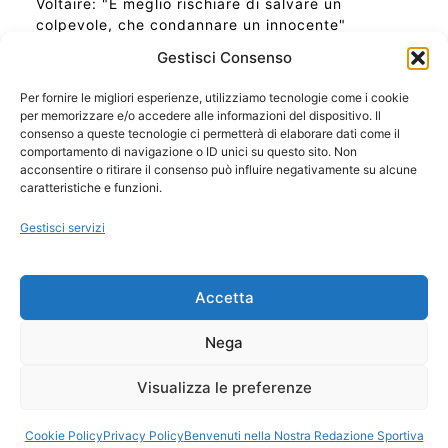
Voltaire: "È meglio rischiare di salvare un
colpevole, che condannare un innocente"
Gestisci Consenso
Per fornire le migliori esperienze, utilizziamo tecnologie come i cookie
per memorizzare e/o accedere alle informazioni del dispositivo. Il
Ora Esatta in Italia in questo momento
consenso a queste tecnologie ci permetterà di elaborare dati come il
Ti Senti Strano Ultimamente? Potrebbe Essere per
comportamento di navigazione o ID unici su questo sito. Non
la Risonanza di Schumann
acconsentire o ritirare il consenso può influire negativamente su alcune
Come Sapere Se Stai Ascendendo alla Quinta
caratteristiche e funzioni.
Dimensione
Gestisci servizi
Copyright 2026 NotiziePlus.com
Accetta
Edizioni Web4Star
Chi Siamo: Redazione
Nega
📰 Contenuto Umano Verificato
Privacy Coockie
-
Pubblicità
Visualizza le preferenze
Sitemap
-
Feed
Cookie Policy
Privacy Policy
Benvenuti nella Nostra Redazione Sportiva