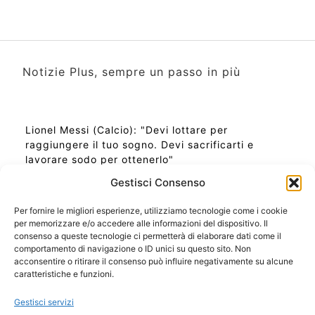
Notizie Plus, sempre un passo in più
Lionel Messi (Calcio): "Devi lottare per
raggiungere il tuo sogno. Devi sacrificarti e
lavorare sodo per ottenerlo"
Gestisci Consenso
Per fornire le migliori esperienze, utilizziamo tecnologie come i cookie
per memorizzare e/o accedere alle informazioni del dispositivo. Il
Ora Esatta in Italia in questo momento
consenso a queste tecnologie ci permetterà di elaborare dati come il
Ti Senti Strano Ultimamente? Potrebbe Essere per
comportamento di navigazione o ID unici su questo sito. Non
la Risonanza di Schumann
acconsentire o ritirare il consenso può influire negativamente su alcune
Come Sapere Se Stai Ascendendo alla Quinta
caratteristiche e funzioni.
Dimensione
Gestisci servizi