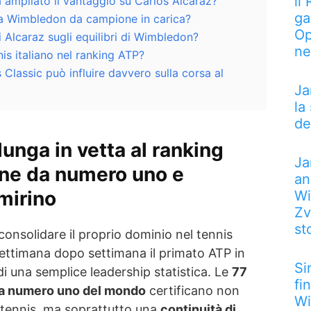
il
 ampliato il vantaggio su Carlos Alcaraz?
ga
e a Wimbledon da campione in carica?
Op
i Alcaraz sugli equilibri di Wimbledon?
ne
is italiano nel ranking ATP?
 Classic può influire davvero sulla corsa al
Ja
la
de
lunga in vetta al ranking
Ja
ane da numero uno e
an
mirino
Wi
Zv
st
onsolidare il proprio dominio nel tennis
ettimana dopo settimana il primato ATP in
Si
i una semplice leadership statistica. Le
77
fi
a numero uno del mondo
certificano non
Wi
o tennis, ma soprattutto una
continuità di