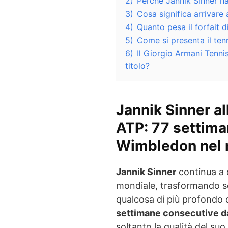
2)
Perché Jannik Sinner ha
3)
Cosa significa arrivar
4)
Quanto pesa il forfait d
5)
Come si presenta il tenn
6)
Il Giorgio Armani Tennis
titolo?
Jannik Sinner al
ATP: 77 settim
Wimbledon nel 
Jannik Sinner
continua a c
mondiale, trasformando s
qualcosa di più profondo d
settimane consecutive d
soltanto la qualità del su