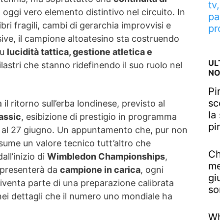
tv
, oggi vero elemento distintivo nel circuito. In
pa
ri fragili, cambi di gerarchia improvvisi e
pr
sive, il campione altoatesino sta costruendo
su
lucidità tattica, gestione atletica e
UL
pilastri che stanno ridefinendo il suo ruolo nel
NO
Pi
sc
il ritorno sull’erba londinese, previsto al
la
assic
, esibizione di prestigio in programma
pi
3 al 27 giugno. Un appuntamento che, pur non
ume un valore tecnico tutt’altro che
Ch
all’inizio di
Wimbledon Championships
,
me
i presenterà da
campione in carica
, ogni
gi
iventa parte di una preparazione calibrata
so
 nei dettagli che il numero uno mondiale ha
Wh