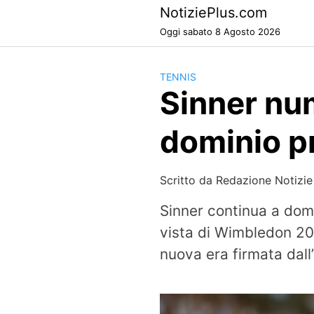
Skip
NotiziePlus.com
to
Oggi sabato 8 Agosto 2026
content
TENNIS
Sinner num
dominio p
Scritto da
Redazione Notizie
Sinner continua a domi
vista di Wimbledon 202
nuova era firmata dall