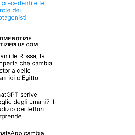
, precedenti e le
role dei
otagonisti
TIME NOTIZIE
TIZIEPLUS.COM
ramide Rossa, la
operta che cambia
 storia delle
ramidi d’Egitto
atGPT scrive
glio degli umani? Il
udizio dei lettori
rprende
atsApp cambia