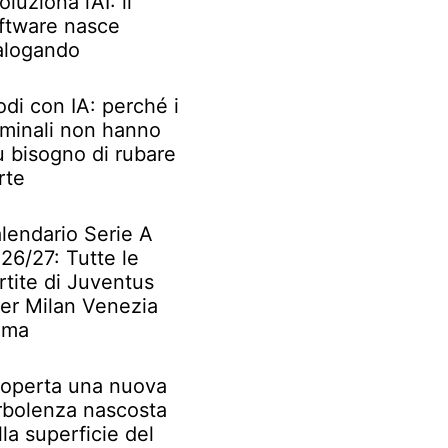
oluziona l’AI: il
ftware nasce
alogando
odi con IA: perché i
iminali non hanno
ù bisogno di rubare
rte
lendario Serie A
26/27: Tutte le
rtite di Juventus
ter Milan Venezia
oma
operta una nuova
rbolenza nascosta
lla superficie del