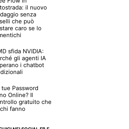
ee Flow in
tostrada: il nuovo
daggio senza
selli che può
stare caro se lo
mentichi
D sfida NVIDIA:
rché gli agenti IA
perano i chatbot
adizionali
 tue Password
no Online? Il
ntrollo gratuito che
chi fanno