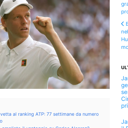
gra
pr
nel
Hu
mo
UL
Ja
ge
se
Ci
pr
n vetta al ranking ATP: 77 settimane da numero
no
Ja