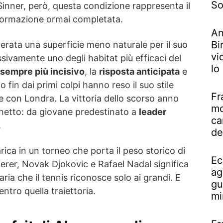
So
 Sinner, però, questa condizione rappresenta il
sformazione ormai completata.
An
Bi
derata una superficie meno naturale per il suo
vi
sivamente uno degli habitat più efficaci del
lo
 sempre più incisivo
, la
risposta anticipata
e
o fin dai primi colpi hanno reso il suo stile
Fr
 con Londra. La vittoria dello scorso anno
mo
netto: da giovane predestinato a
leader
ca
.
de
ica in un torneo che porta il peso storico di
Ec
rer, Novak Djokovic e Rafael Nadal significa
ag
taria che il tennis riconosce solo ai grandi. E
gu
entro quella traiettoria.
mi