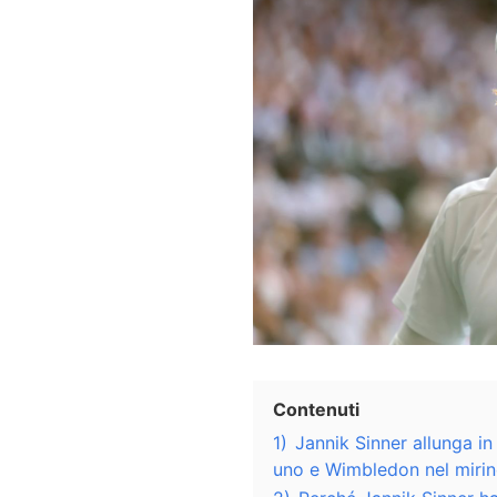
Contenuti
1)
Jannik Sinner allunga i
uno e Wimbledon nel miri