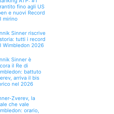
 Ranking ATP: #1
rantito fino agli US
en e nuovi Record
l mirino
nnik Sinner riscrive
 storia: tutti i record
l Wimbledon 2026
nnik Sinner è
cora il Re di
mbledon: battuto
erev, arriva il bis
orico nel 2026
nner-Zverev, la
nale che vale
mbledon: orario,