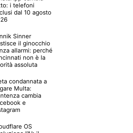
tto: i telefoni
clusi dal 10 agosto
026
nnik Sinner
stisce il ginocchio
nza allarmi: perché
ncinnati non è la
iorità assoluta
ta condannata a
gare Multa:
ntenza cambia
cebook e
stagram
oudflare OS