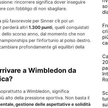
riv
ssione: rincorrere significa dover inseguire
so
ere con l’obbligo di non sbagliare.
di
 più favorevole per Sinner c’è poi un
Fr
z perderà altri
1.300 punti
, quelli conquistati
cr
on dello scorso anno, dal momento che non
pi
ampionships per l’infortunio al polso destro.
ca
cambiare profondamente gli equilibri della
Ca
20
pa
arrivare a Wimbledon da
In
ica?
R
soprattutto a Wimbledon, significa
Sc
 più alto della pressione sportiva. Non basta il
tu
entale, gestione delle aspettative e solidità
su