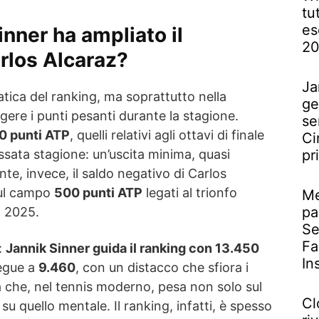
tu
es
nner ha ampliato il
2
rlos Alcaraz?
Ja
tica del ranking, ma soprattutto nella
ge
gere i punti pesanti durante la stagione.
se
0 punti ATP
, quelli relativi agli ottavi di finale
Ci
assata stagione: un’uscita minima, quasi
pr
nte, invece, il saldo negativo di Carlos
sul campo
500 punti ATP
legati al trionfo
Me
pa
l 2025.
Se
Fa
e:
Jannik Sinner guida il ranking con 13.450
In
segue a
9.460
, con un distacco che sfiora i
a che, nel tennis moderno, pesa non solo sul
Cl
u quello mentale. Il ranking, infatti, è spesso