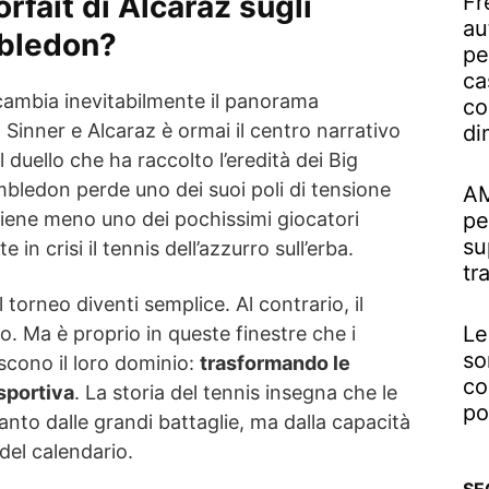
orfait di Alcaraz sugli
Fr
au
mbledon?
pe
ca
cambia inevitabilmente il panorama
co
a Sinner e Alcaraz è ormai il centro narrativo
di
 duello che ha raccolto l’eredità dei Big
bledon perde uno dei suoi poli di tensione
AM
viene meno uno dei pochissimi giocatori
pe
su
in crisi il tennis dell’azzurro sull’erba.
tr
 torneo diventi semplice. Al contrario, il
Le
mo. Ma è proprio in queste finestre che i
so
scono il loro dominio:
trasformando le
co
sportiva
. La storia del tennis insegna che le
po
nto dalle grandi battaglie, ma dalla capacità
del calendario.