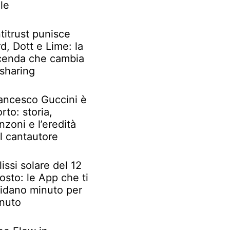
le
titrust punisce
rd, Dott e Lime: la
cenda che cambia
 sharing
ancesco Guccini è
rto: storia,
nzoni e l’eredità
l cantautore
lissi solare del 12
osto: le App che ti
idano minuto per
nuto