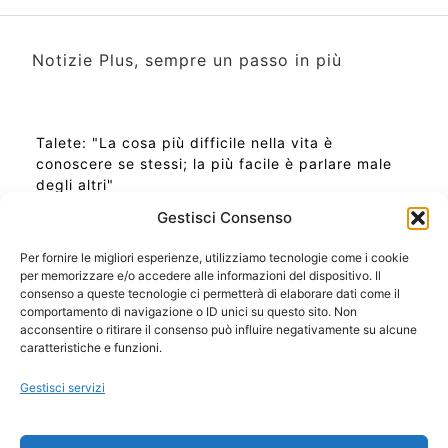
Notizie Plus, sempre un passo in più
Talete: "La cosa più difficile nella vita è
conoscere se stessi; la più facile è parlare male
degli altri"
Gestisci Consenso
Per fornire le migliori esperienze, utilizziamo tecnologie come i cookie
per memorizzare e/o accedere alle informazioni del dispositivo. Il
Ora Esatta in Italia in questo momento
consenso a queste tecnologie ci permetterà di elaborare dati come il
Ti Senti Strano Ultimamente? Potrebbe Essere per
comportamento di navigazione o ID unici su questo sito. Non
la Risonanza di Schumann
acconsentire o ritirare il consenso può influire negativamente su alcune
Come Sapere Se Stai Ascendendo alla Quinta
caratteristiche e funzioni.
Dimensione
Gestisci servizi