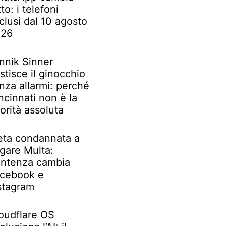
tto: i telefoni
clusi dal 10 agosto
026
nnik Sinner
stisce il ginocchio
nza allarmi: perché
ncinnati non è la
iorità assoluta
ta condannata a
gare Multa:
ntenza cambia
cebook e
stagram
oudflare OS