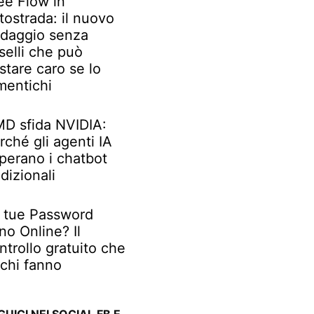
ee Flow in
tostrada: il nuovo
daggio senza
selli che può
stare caro se lo
mentichi
D sfida NVIDIA:
rché gli agenti IA
perano i chatbot
adizionali
 tue Password
no Online? Il
ntrollo gratuito che
chi fanno