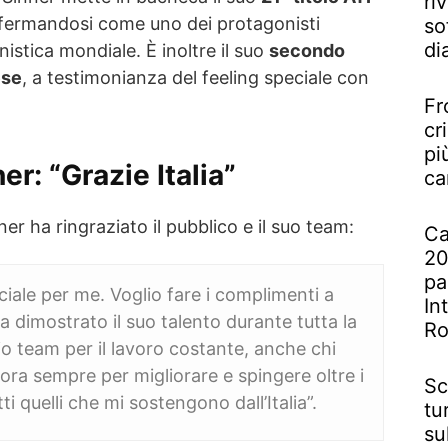
riv
onfermandosi come uno dei protagonisti
so
di
nistica mondiale. È inoltre il suo
secondo
ese
, a testimonianza del feeling speciale con
Fr
cr
pi
er: “Grazie Italia”
ca
nner ha ringraziato il pubblico e il suo team:
Ca
20
pa
iale per me. Voglio fare i complimenti a
In
ha dimostrato il suo talento durante tutta la
R
io team per il lavoro costante, anche chi
ora sempre per migliorare e spingere oltre i
Sc
tti quelli che mi sostengono dall’Italia”.
tu
su