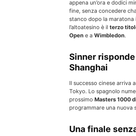
appena un’ora e dodici minu
fine, senza concedere cha
stanco dopo la maratona i
l’altoatesino è il
terzo tito
Open
e a
Wimbledon
.
Sinner risponde
Shanghai
Il successo cinese arriva a
Tokyo. Lo spagnolo numer
prossimo
Masters 1000 d
programmare una nuova sca
Una finale senza