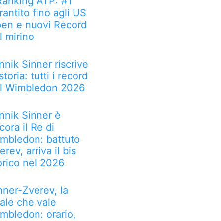
 Ranking ATP: #1
rantito fino agli US
en e nuovi Record
l mirino
nnik Sinner riscrive
 storia: tutti i record
l Wimbledon 2026
nnik Sinner è
cora il Re di
mbledon: battuto
erev, arriva il bis
orico nel 2026
nner-Zverev, la
nale che vale
mbledon: orario,