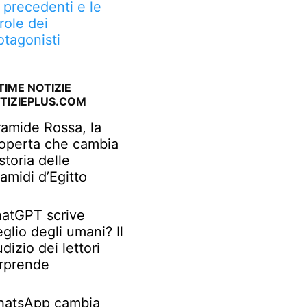
, precedenti e le
role dei
otagonisti
TIME NOTIZIE
TIZIEPLUS.COM
ramide Rossa, la
operta che cambia
 storia delle
ramidi d’Egitto
atGPT scrive
glio degli umani? Il
udizio dei lettori
rprende
atsApp cambia