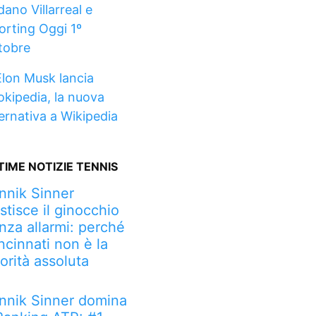
dano Villarreal e
orting Oggi 1º
tobre
Elon Musk lancia
okipedia, la nuova
ternativa a Wikipedia
TIME NOTIZIE TENNIS
nnik Sinner
stisce il ginocchio
nza allarmi: perché
ncinnati non è la
iorità assoluta
nnik Sinner domina