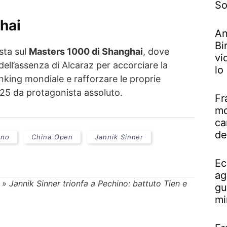
So
hai
An
Bi
sta sul
Masters 1000 di Shanghai
, dove
vi
dell’assenza di Alcaraz per accorciare la
lo
anking mondiale e rafforzare le proprie
025 da protagonista assoluto.
Fr
mo
ca
de
ino
China Open
Jannik Sinner
Ec
ag
»
Jannik Sinner trionfa a Pechino: battuto Tien e
gu
mi