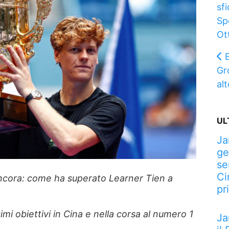
sfi
Sp
Ot
Gr
al
UL
Ja
ge
se
Ci
ncora: come ha superato Learner Tien a
pr
imi obiettivi in Cina e nella corsa al numero 1
Ja