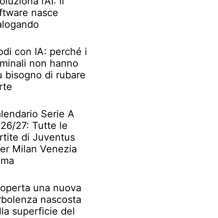
oluziona l’AI: il
ftware nasce
alogando
odi con IA: perché i
iminali non hanno
ù bisogno di rubare
rte
lendario Serie A
26/27: Tutte le
rtite di Juventus
ter Milan Venezia
oma
operta una nuova
rbolenza nascosta
lla superficie del