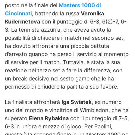
posto nella finale del
Masters 1000 di
Cincinnati
, battendo la russa
Veronika
Kudermetova
con il punteggio di 6-3, 6(2)-7, 6-
3. La tennista azzurra, che aveva avuto la
possibilità di chiudere il match nel secondo set,
ha dovuto affrontare una piccola battuta
d’arresto quando ha perso il servizio al momento
di servire per il match. Tuttavia, è stata la sua
reazione nel terzo set a fare la differenza, con
un break decisivo nel sesto game che le ha
permesso di chiudere la partita a suo favore.
La finalista affronterà
Iga Swiatek
, ex numero
uno del mondo e vincitrice di Wimbledon, che ha
superato
Elena Rybakina
con il punteggio di 7-5,
6-3 in un’ora e mezza di gioco. Per Paolini,
questa è la seconda finale in un Masters 1000 nel