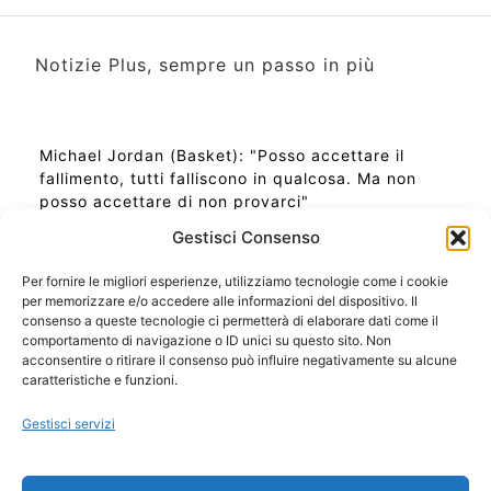
Notizie Plus, sempre un passo in più
Michael Jordan (Basket): "Posso accettare il
fallimento, tutti falliscono in qualcosa. Ma non
posso accettare di non provarci"
Gestisci Consenso
Per fornire le migliori esperienze, utilizziamo tecnologie come i cookie
per memorizzare e/o accedere alle informazioni del dispositivo. Il
Ora Esatta in Italia in questo momento
consenso a queste tecnologie ci permetterà di elaborare dati come il
Ti Senti Strano Ultimamente? Potrebbe Essere per
comportamento di navigazione o ID unici su questo sito. Non
la Risonanza di Schumann
acconsentire o ritirare il consenso può influire negativamente su alcune
Come Sapere Se Stai Ascendendo alla Quinta
caratteristiche e funzioni.
Dimensione
Gestisci servizi