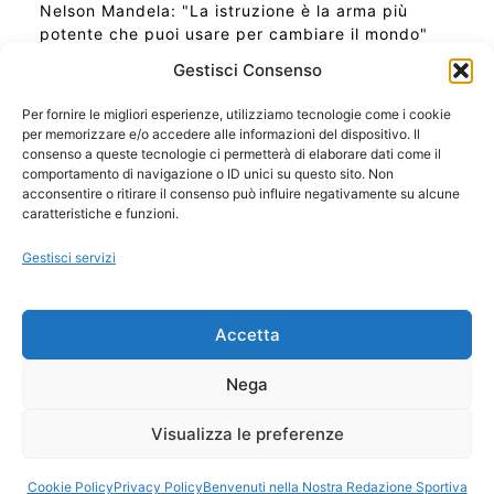
Nelson Mandela: "La istruzione è la arma più
potente che puoi usare per cambiare il mondo"
Gestisci Consenso
Per fornire le migliori esperienze, utilizziamo tecnologie come i cookie
per memorizzare e/o accedere alle informazioni del dispositivo. Il
Ora Esatta in Italia in questo momento
consenso a queste tecnologie ci permetterà di elaborare dati come il
Ti Senti Strano Ultimamente? Potrebbe Essere per
comportamento di navigazione o ID unici su questo sito. Non
la Risonanza di Schumann
acconsentire o ritirare il consenso può influire negativamente su alcune
Come Sapere Se Stai Ascendendo alla Quinta
caratteristiche e funzioni.
Dimensione
Gestisci servizi
Copyright 2026 NotiziePlus.com
Accetta
Edizioni Web4Star
Chi Siamo: Redazione
Nega
📰 Contenuto Umano Verificato
Privacy Coockie
-
Pubblicità
Visualizza le preferenze
Sitemap
-
Feed
Cookie Policy
Privacy Policy
Benvenuti nella Nostra Redazione Sportiva