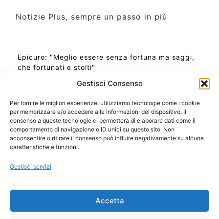
Notizie Plus, sempre un passo in più
Epicuro: "Meglio essere senza fortuna ma saggi,
che fortunati e stolti"
Gestisci Consenso
Per fornire le migliori esperienze, utilizziamo tecnologie come i cookie
per memorizzare e/o accedere alle informazioni del dispositivo. Il
Ora Esatta in Italia in questo momento
consenso a queste tecnologie ci permetterà di elaborare dati come il
Ti Senti Strano Ultimamente? Potrebbe Essere per
comportamento di navigazione o ID unici su questo sito. Non
la Risonanza di Schumann
acconsentire o ritirare il consenso può influire negativamente su alcune
Come Sapere Se Stai Ascendendo alla Quinta
caratteristiche e funzioni.
Dimensione
Gestisci servizi
Copyright 2026 NotiziePlus.com
Accetta
Edizioni Web4Star