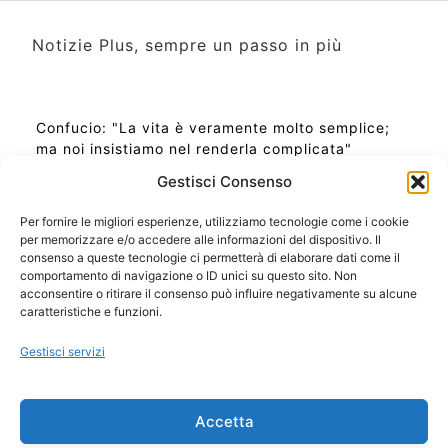
Notizie Plus, sempre un passo in più
Confucio: "La vita è veramente molto semplice;
ma noi insistiamo nel renderla complicata"
Gestisci Consenso
Per fornire le migliori esperienze, utilizziamo tecnologie come i cookie
per memorizzare e/o accedere alle informazioni del dispositivo. Il
Ora Esatta in Italia in questo momento
consenso a queste tecnologie ci permetterà di elaborare dati come il
Ti Senti Strano Ultimamente? Potrebbe Essere per
comportamento di navigazione o ID unici su questo sito. Non
la Risonanza di Schumann
acconsentire o ritirare il consenso può influire negativamente su alcune
Come Sapere Se Stai Ascendendo alla Quinta
caratteristiche e funzioni.
Dimensione
Gestisci servizi
Copyright 2026 NotiziePlus.com
Accetta
Edizioni Web4Star