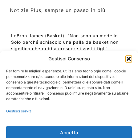
Notizie Plus, sempre un passo in più
LeBron James (Basket): "Non sono un modello...
Solo perché schiaccio una palla da basket non
significa che debba crescere i vostri figli"
Gestisci Consenso
Per fornire le migliori esperienze, utilizziamo tecnologie come i cookie
per memorizzare e/o accedere alle informazioni del dispositivo. Il
Ora Esatta in Italia in questo momento
consenso a queste tecnologie ci permetterà di elaborare dati come il
Ti Senti Strano Ultimamente? Potrebbe Essere per
comportamento di navigazione o ID unici su questo sito. Non
la Risonanza di Schumann
acconsentire o ritirare il consenso può influire negativamente su alcune
Come Sapere Se Stai Ascendendo alla Quinta
caratteristiche e funzioni.
Dimensione
Gestisci servizi
Copyright 2026 NotiziePlus.com
Accetta