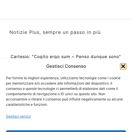
Notizie Plus, sempre un passo in più
Cartesio: "Cogito ergo sum ~ Penso dunque sono"
Gestisci Consenso
Per fornire le migliori esperienze, utilizziamo tecnologie come i cookie
per memorizzare e/o accedere alle informazioni del dispositivo. Il
Ora Esatta in Italia in questo momento
consenso a queste tecnologie ci permetterà di elaborare dati come il
Ti Senti Strano Ultimamente? Potrebbe Essere per
comportamento di navigazione o ID unici su questo sito. Non
la Risonanza di Schumann
acconsentire o ritirare il consenso può influire negativamente su alcune
Come Sapere Se Stai Ascendendo alla Quinta
caratteristiche e funzioni.
Dimensione
Gestisci servizi