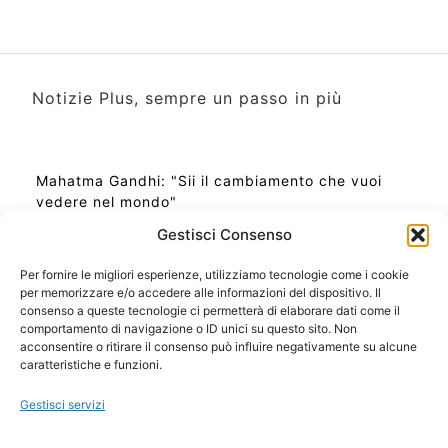
Notizie Plus, sempre un passo in più
Mahatma Gandhi: "Sii il cambiamento che vuoi
vedere nel mondo"
Gestisci Consenso
Per fornire le migliori esperienze, utilizziamo tecnologie come i cookie
per memorizzare e/o accedere alle informazioni del dispositivo. Il
Ora Esatta in Italia in questo momento
consenso a queste tecnologie ci permetterà di elaborare dati come il
Ti Senti Strano Ultimamente? Potrebbe Essere per
comportamento di navigazione o ID unici su questo sito. Non
la Risonanza di Schumann
acconsentire o ritirare il consenso può influire negativamente su alcune
Come Sapere Se Stai Ascendendo alla Quinta
caratteristiche e funzioni.
Dimensione
Gestisci servizi