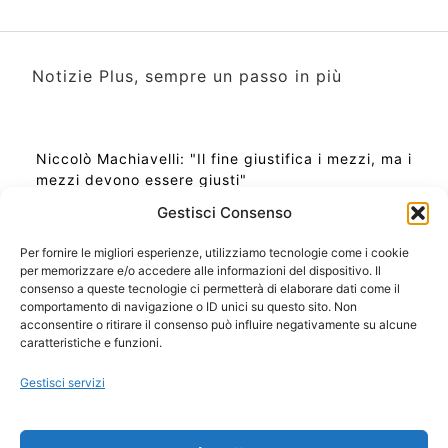
Notizie Plus, sempre un passo in più
Niccolò Machiavelli: "Il fine giustifica i mezzi, ma i
mezzi devono essere giusti"
Gestisci Consenso
Per fornire le migliori esperienze, utilizziamo tecnologie come i cookie
per memorizzare e/o accedere alle informazioni del dispositivo. Il
Ora Esatta in Italia in questo momento
consenso a queste tecnologie ci permetterà di elaborare dati come il
Ti Senti Strano Ultimamente? Potrebbe Essere per
comportamento di navigazione o ID unici su questo sito. Non
la Risonanza di Schumann
acconsentire o ritirare il consenso può influire negativamente su alcune
Come Sapere Se Stai Ascendendo alla Quinta
caratteristiche e funzioni.
Dimensione
Gestisci servizi