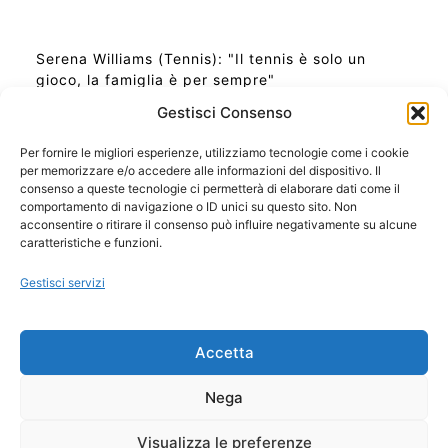
Serena Williams (Tennis): "Il tennis è solo un
gioco, la famiglia è per sempre"
Gestisci Consenso
Per fornire le migliori esperienze, utilizziamo tecnologie come i cookie
per memorizzare e/o accedere alle informazioni del dispositivo. Il
Ora Esatta in Italia in questo momento
consenso a queste tecnologie ci permetterà di elaborare dati come il
Ti Senti Strano Ultimamente? Potrebbe Essere per
comportamento di navigazione o ID unici su questo sito. Non
la Risonanza di Schumann
acconsentire o ritirare il consenso può influire negativamente su alcune
Come Sapere Se Stai Ascendendo alla Quinta
caratteristiche e funzioni.
Dimensione
Gestisci servizi
Copyright 2026 NotiziePlus.com
Accetta
Edizioni Web4Star
Chi Siamo: Redazione
Nega
📰 Contenuto Umano Verificato
Privacy Coockie
-
Pubblicità
Visualizza le preferenze