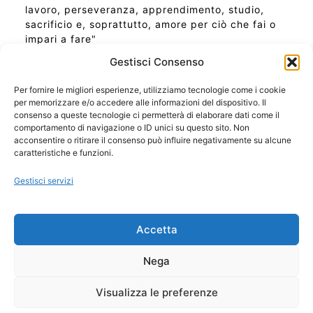
lavoro, perseveranza, apprendimento, studio,
sacrificio e, soprattutto, amore per ciò che fai o
impari a fare"
Gestisci Consenso
Per fornire le migliori esperienze, utilizziamo tecnologie come i cookie
per memorizzare e/o accedere alle informazioni del dispositivo. Il
Ora Esatta in Italia in questo momento
consenso a queste tecnologie ci permetterà di elaborare dati come il
Ti Senti Strano Ultimamente? Potrebbe Essere per
comportamento di navigazione o ID unici su questo sito. Non
la Risonanza di Schumann
acconsentire o ritirare il consenso può influire negativamente su alcune
Come Sapere Se Stai Ascendendo alla Quinta
caratteristiche e funzioni.
Dimensione
Gestisci servizi
Copyright 2026 NotiziePlus.com
Accetta
Edizioni Web4Star
Chi Siamo: Redazione
Nega
📰 Contenuto Umano Verificato
Privacy Coockie
-
Pubblicità
Visualizza le preferenze
Sitemap
-
Feed