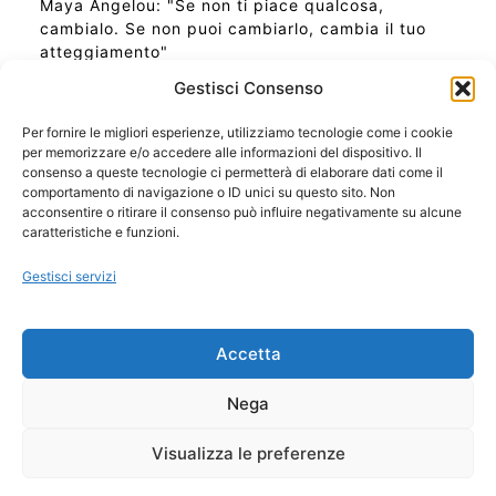
Maya Angelou: "Se non ti piace qualcosa,
cambialo. Se non puoi cambiarlo, cambia il tuo
atteggiamento"
Gestisci Consenso
Per fornire le migliori esperienze, utilizziamo tecnologie come i cookie
per memorizzare e/o accedere alle informazioni del dispositivo. Il
Ora Esatta in Italia in questo momento
consenso a queste tecnologie ci permetterà di elaborare dati come il
Ti Senti Strano Ultimamente? Potrebbe Essere per
comportamento di navigazione o ID unici su questo sito. Non
la Risonanza di Schumann
acconsentire o ritirare il consenso può influire negativamente su alcune
Come Sapere Se Stai Ascendendo alla Quinta
caratteristiche e funzioni.
Dimensione
Gestisci servizi
Copyright 2026 NotiziePlus.com
Accetta
Edizioni Web4Star
Chi Siamo: Redazione
Nega
📰 Contenuto Umano Verificato
Privacy Coockie
-
Pubblicità
Visualizza le preferenze
Sitemap
-
Feed