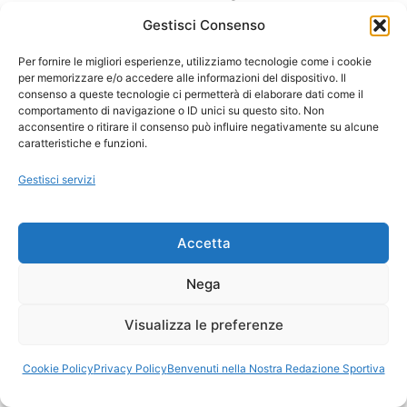
Gestisci Consenso
Cloudflare OS rivoluziona l’AI: il software
nasce dialogando
Per fornire le migliori esperienze, utilizziamo tecnologie come i cookie
per memorizzare e/o accedere alle informazioni del dispositivo. Il
consenso a queste tecnologie ci permetterà di elaborare dati come il
Frodi con IA: perché i criminali non hanno
comportamento di navigazione o ID unici su questo sito. Non
acconsentire o ritirare il consenso può influire negativamente su alcune
più bisogno di rubare carte
caratteristiche e funzioni.
Gestisci servizi
Calendario Serie A 2026/27: Tutte le partite
di Juventus Inter Milan Venezia Roma
Accetta
Scoperta una nuova turbolenza nascosta
sulla superficie del Sole
Nega
Visualizza le preferenze
Antitrust punisce Bird, Dott e Lime: la
vicenda che cambia lo sharing
Cookie Policy
Privacy Policy
Benvenuti nella Nostra Redazione Sportiva