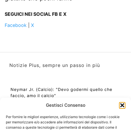
SEGUICI NEI SOCIAL FB E X
Facebook
|
X
Notizie Plus, sempre un passo in più
Neymar Jr. (Calcio): "Devo godermi quello che
faccio, amo il calcio"
Gestisci Consenso
Per fornire le migliori esperienze, utilizziamo tecnologie come i cookie
per memorizzare e/o accedere alle informazioni del dispositivo. Il
Ora Esatta in Italia in questo momento
consenso a queste tecnologie ci permetterà di elaborare dati come il
Ti Senti Strano Ultimamente? Potrebbe Essere per