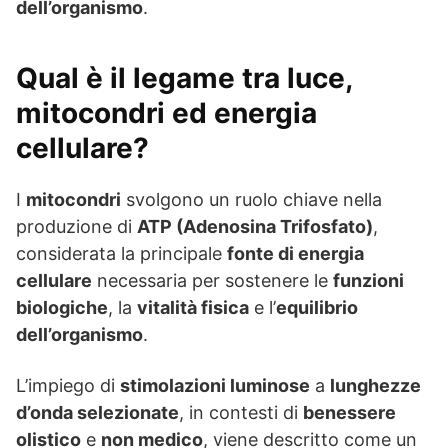
dell’organismo
.
Qual è il legame tra luce,
mitocondri ed energia
cellulare?
I
mitocondri
svolgono un ruolo chiave nella
produzione di
ATP (Adenosina Trifosfato)
,
considerata la principale
fonte di energia
cellulare
necessaria per sostenere le
funzioni
biologiche
, la
vitalità fisica
e l’
equilibrio
dell’organismo
.
L’impiego di
stimolazioni luminose
a
lunghezze
d’onda selezionate
, in contesti di
benessere
olistico
e
non medico
, viene descritto come un