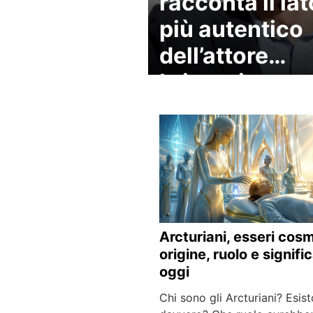
racconta il lat
più autentico
dell’attore
britannico
Arcturiani, esseri cosm
origine, ruolo e signifi
oggi
Chi sono gli Arcturiani? Esis