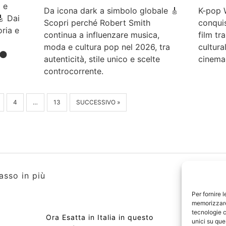
 e
K-pop 
Da icona dark a simbolo globale 🎸
 Dai
conquis
Scopri perché Robert Smith
oria e
film tr
continua a influenzare musica,
cultura
moda e cultura pop nel 2026, tra
 🌑
cinema
autenticità, stile unico e scelte
controcorrente.
4
…
13
SUCCESSIVO »
asso in più
Per fornire 
memorizzare 
tecnologie c
Ora Esatta in Italia in questo
Copyri
unici su que