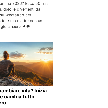
Mamma 2026? Ecco 50 frasi
li, dolci e divertenti da
e su WhatsApp per
ndere tua madre con un
gio sincero 💐❤️
cambiare vita? Inizia
 e cambia tutto
ero