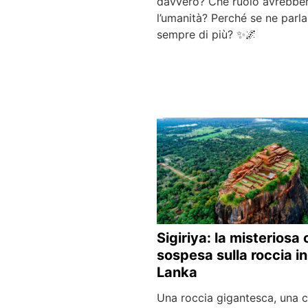
davvero? Che ruolo avrebbe
l’umanità? Perché se ne parla
sempre di più? ✨🌌
Sigiriya: la misteriosa 
sospesa sulla roccia in
Lanka
Una roccia gigantesca, una c