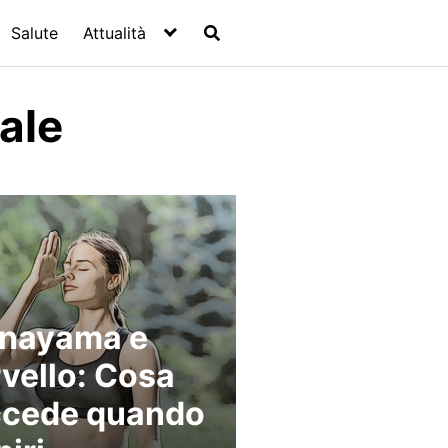
Salute
Attualità
eale
anayama e
vello: Cosa
ccede quando