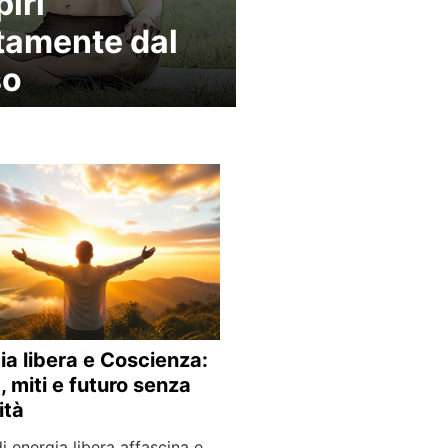
piri
tamente dal
so
ia libera e Coscienza:
, miti e futuro senza
ità
di energia libera affascina e