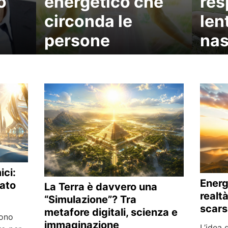
o
energetico che
res
circonda le
len
persone
na
ici:
Energ
cato
La Terra è davvero una
realtà
“Simulazione”? Tra
scars
metafore digitali, scienza e
tono
immaginazione
L’idea 