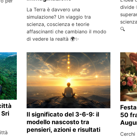
ro per
divide 
La Terra è davvero una
superar
simulazione? Un viaggio tra
scienz
scienza, coscienza e teorie
🔍
affascinanti che cambiano il modo
di vedere la realtà 🌍✨
città
Fest
 Sri
Il significato del 3-6-9: il
50 fra
modello nascosto tra
Augu
pensieri, azioni e risultati
ittà
Cerchi 