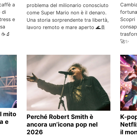
Cambia
caffè a
problema del milionario conosciuto
fortuna
 di
come Super Mario non è il denaro.
Scopri 
tress e
Una storia sorprendente tra libertà,
consap
osa
lavoro remoto e mare aperto 🌊🚢
trasfor
i ☕🔬
🚀✨
l mito
K-pop
Perché Robert Smith è
a e
Netfli
ancora un’icona pop nel
il mo
2026