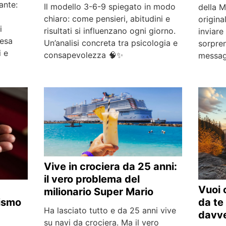
ante:
Il modello 3-6-9 spiegato in modo
della 
chiaro: come pensieri, abitudini e
origina
i
risultati si influenzano ogni giorno.
inviar
pesa
Un’analisi concreta tra psicologia e
sorpre
i e
consapevolezza 🧠✨
messag
Vive in crociera da 25 anni:
il vero problema del
Vuoi 
milionario Super Mario
da te
nismo
Ha lasciato tutto e da 25 anni vive
davv
su navi da crociera. Ma il vero