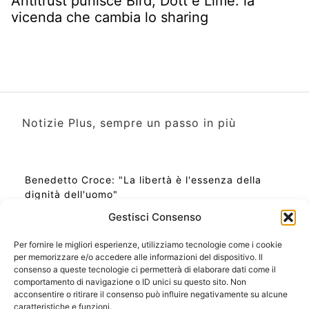
Antitrust punisce Bird, Dott e Lime: la
vicenda che cambia lo sharing
Notizie Plus, sempre un passo in più
Benedetto Croce: "La libertà è l'essenza della
dignità dell'uomo"
Gestisci Consenso
Per fornire le migliori esperienze, utilizziamo tecnologie come i cookie
per memorizzare e/o accedere alle informazioni del dispositivo. Il
Ora Esatta in Italia in questo momento
consenso a queste tecnologie ci permetterà di elaborare dati come il
Ti Senti Strano Ultimamente? Potrebbe Essere per
comportamento di navigazione o ID unici su questo sito. Non
la Risonanza di Schumann
acconsentire o ritirare il consenso può influire negativamente su alcune
Come Sapere Se Stai Ascendendo alla Quinta
caratteristiche e funzioni.