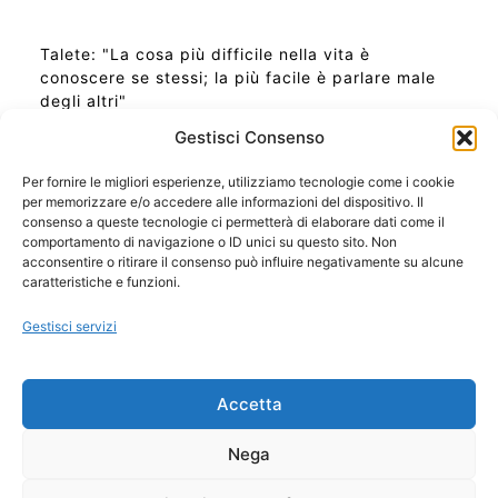
Talete: "La cosa più difficile nella vita è
conoscere se stessi; la più facile è parlare male
degli altri"
Gestisci Consenso
Per fornire le migliori esperienze, utilizziamo tecnologie come i cookie
per memorizzare e/o accedere alle informazioni del dispositivo. Il
Ora Esatta in Italia in questo momento
consenso a queste tecnologie ci permetterà di elaborare dati come il
Ti Senti Strano Ultimamente? Potrebbe Essere per
comportamento di navigazione o ID unici su questo sito. Non
la Risonanza di Schumann
acconsentire o ritirare il consenso può influire negativamente su alcune
Come Sapere Se Stai Ascendendo alla Quinta
caratteristiche e funzioni.
Dimensione
Gestisci servizi
Copyright 2026 NotiziePlus.com
Accetta
Edizioni Web4Star
Chi Siamo: Redazione
Nega
📰 Contenuto Umano Verificato
Privacy Coockie
-
Pubblicità