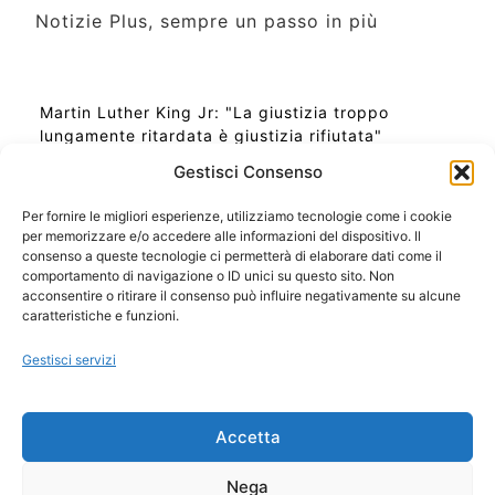
Notizie Plus, sempre un passo in più
Martin Luther King Jr: "La giustizia troppo
lungamente ritardata è giustizia rifiutata"
Gestisci Consenso
Per fornire le migliori esperienze, utilizziamo tecnologie come i cookie
per memorizzare e/o accedere alle informazioni del dispositivo. Il
Ora Esatta in Italia in questo momento
consenso a queste tecnologie ci permetterà di elaborare dati come il
Ti Senti Strano Ultimamente? Potrebbe Essere per
comportamento di navigazione o ID unici su questo sito. Non
la Risonanza di Schumann
acconsentire o ritirare il consenso può influire negativamente su alcune
Come Sapere Se Stai Ascendendo alla Quinta
caratteristiche e funzioni.
Dimensione
Gestisci servizi
Copyright 2026 NotiziePlus.com
Accetta
Edizioni Web4Star
Chi Siamo: Redazione
Nega